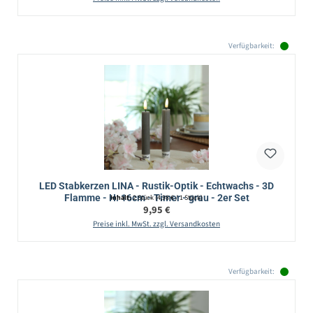
Verfügbarkeit:
LED Stabkerzen LINA - Rustik-Optik - Echtwachs - 3D
Flamme - H: 16cm - Timer - grau - 2er Set
Inhalt:
2 Stück
(4,98 € / 1 Stück)
Regulärer Preis:
9,95 €
Preise inkl. MwSt. zzgl. Versandkosten
Verfügbarkeit: