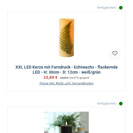
Verfügbarkeit:
XXL LED Kerze mit Farndruck - Echtwachs - flackernde
LED - H: 30cm - D: 12cm - weiß/grün
Verkaufspreis:
15,69 €
Regulärer Preis:
24,09 €
(34.87% gespart)
Preise inkl. MwSt. zzgl. Versandkosten
Verfügbarkeit: