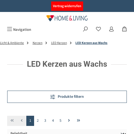
alt springen
Vertrag widerrufen
Navigation
Licht & Ambiente
Kerzen
LED Kerzen
LED Kerzen aus Wachs
LED Kerzen aus Wachs
Produkte filtern
Seite
Seite
Seite
Seite
Seite
1
2
3
4
5