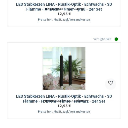
LED Stabkerzen LINA - Rustik-Optik - Echtwachs - 3D
Flamme - H: 24cm - Timer - grau - 2er Set
Inhalt:
2 Stück
(6,48 € / 1 Stück)
Regulärer Preis:
12,95 €
Preise inkl. MwSt. zzgl. Versandkosten
Verfügbarkeit:
LED Stabkerzen LINA - Rustik-Optik - Echtwachs - 3D
Flamme - H: 24cm - Timer - schwarz - 2er Set
Inhalt:
2 Stück
(6,48 € / 1 Stück)
Regulärer Preis:
12,95 €
Preise inkl. MwSt. zzgl. Versandkosten