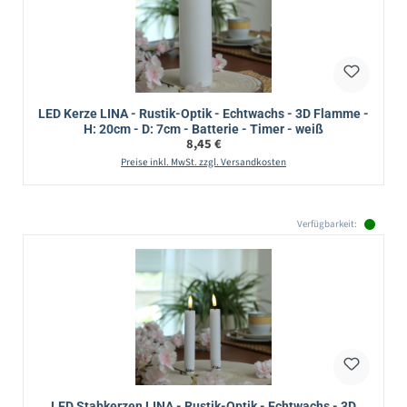
LED Kerze LINA - Rustik-Optik - Echtwachs - 3D Flamme -
H: 20cm - D: 7cm - Batterie - Timer - weiß
Regulärer Preis:
8,45 €
Preise inkl. MwSt. zzgl. Versandkosten
Verfügbarkeit:
LED Stabkerzen LINA - Rustik-Optik - Echtwachs - 3D