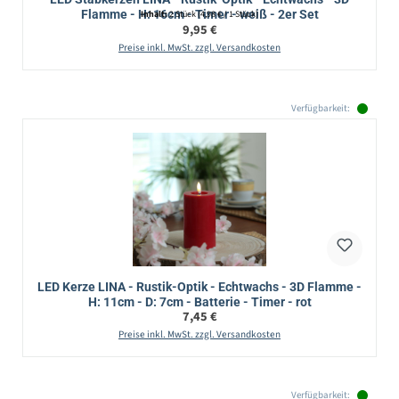
Flamme - H: 16cm - Timer - weiß - 2er Set
Inhalt:
2 Stück
(4,98 € / 1 Stück)
Regulärer Preis:
9,95 €
Preise inkl. MwSt. zzgl. Versandkosten
Verfügbarkeit:
LED Kerze LINA - Rustik-Optik - Echtwachs - 3D Flamme -
H: 11cm - D: 7cm - Batterie - Timer - rot
Regulärer Preis:
7,45 €
Preise inkl. MwSt. zzgl. Versandkosten
Verfügbarkeit: