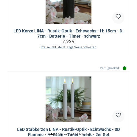
LED Kerze LINA - Rustik-Optik - Echtwachs - H: 15cm - D:
7cm - Batterie - Timer - schwarz
Regulärer Preis:
7,95 €
Preise inkl. MwSt. zzgl. Versandkosten
Verfügbarkeit:
LED Stabkerzen LINA - Rustik-Optik - Echtwachs - 3D
Flamme - H: 24cm - Timer - weiß - 2er Set
Inhalt:
2 Stück
(6,48 € / 1 Stück)