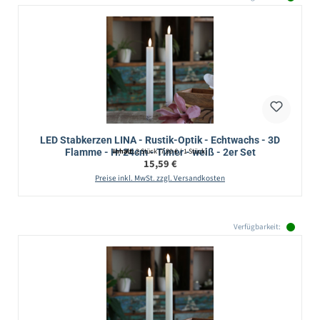
LED Stabkerzen LINA - Rustik-Optik - Echtwachs - 3D
Flamme - H: 24cm - Timer - weiß - 2er Set
Inhalt:
2 Stück
(7,80 € / 1 Stück)
Regulärer Preis:
15,59 €
Preise inkl. MwSt. zzgl. Versandkosten
Verfügbarkeit: