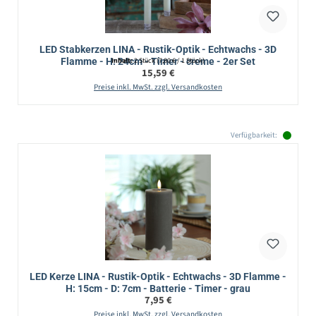
LED Stabkerzen LINA - Rustik-Optik - Echtwachs - 3D
Flamme - H: 24cm - Timer - creme - 2er Set
Inhalt:
2 Stück
(7,80 € / 1 Stück)
Regulärer Preis:
15,59 €
Preise inkl. MwSt. zzgl. Versandkosten
Verfügbarkeit:
LED Kerze LINA - Rustik-Optik - Echtwachs - 3D Flamme -
H: 15cm - D: 7cm - Batterie - Timer - grau
Regulärer Preis:
7,95 €
Preise inkl. MwSt. zzgl. Versandkosten