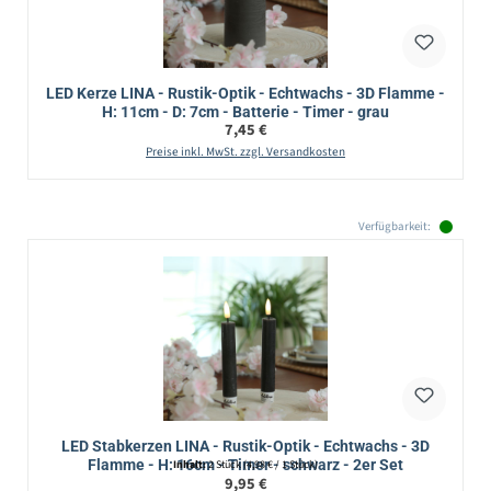
LED Kerze LINA - Rustik-Optik - Echtwachs - 3D Flamme -
H: 11cm - D: 7cm - Batterie - Timer - grau
Regulärer Preis:
7,45 €
Preise inkl. MwSt. zzgl. Versandkosten
Verfügbarkeit:
LED Stabkerzen LINA - Rustik-Optik - Echtwachs - 3D
Flamme - H: 16cm - Timer - schwarz - 2er Set
Inhalt:
2 Stück
(4,98 € / 1 Stück)
Regulärer Preis:
9,95 €