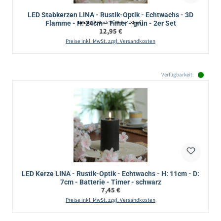
LED Stabkerzen LINA - Rustik-Optik - Echtwachs - 3D
Flamme - H: 24cm - Timer - grün - 2er Set
Inhalt:
2 Stück
(6,48 € / 1 Stück)
Regulärer Preis:
12,95 €
Preise inkl. MwSt. zzgl. Versandkosten
Verfügbarkeit:
LED Kerze LINA - Rustik-Optik - Echtwachs - H: 11cm - D:
7cm - Batterie - Timer - schwarz
Regulärer Preis:
7,45 €
Preise inkl. MwSt. zzgl. Versandkosten