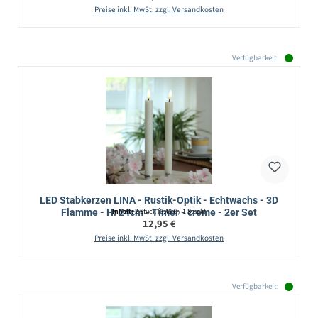
Preise inkl. MwSt. zzgl. Versandkosten
Verfügbarkeit:
LED Stabkerzen LINA - Rustik-Optik - Echtwachs - 3D
Flamme - H: 24cm - Timer - creme - 2er Set
Inhalt:
2 Stück
(6,48 € / 1 Stück)
Regulärer Preis:
12,95 €
Preise inkl. MwSt. zzgl. Versandkosten
Verfügbarkeit: