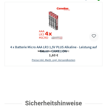
4 x Batterie Micro AAA LR3 1,5V PLUS Alkaline - Leistung auf
Dauer - CAMELION
Inhalt:
4 Stück
(0,40 € / 1 Stück)
Regulärer Preis:
1,60 €
Preise inkl. MwSt. zzgl. Versandkosten
Sicherheitshinweise