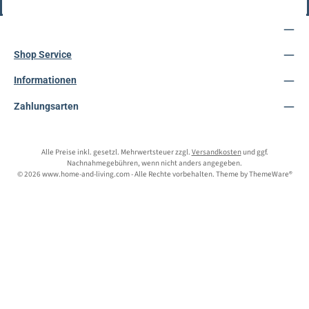
Vertrag widerrufen
Service-Hotline
Shop Service
Informationen
Zahlungsarten
Alle Preise inkl. gesetzl. Mehrwertsteuer zzgl.
Versandkosten
und ggf.
Nachnahmegebühren, wenn nicht anders angegeben.
© 2026 www.home-and-living.com - Alle Rechte vorbehalten. Theme by
ThemeWare®