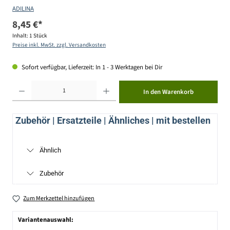
ADILINA
8,45 €*
Inhalt:
1 Stück
Preise inkl. MwSt. zzgl. Versandkosten
Sofort verfügbar, Lieferzeit: In 1 - 3 Werktagen bei Dir
Produkt Anzahl: Gib den gewünschten Wert ein oder benutze die Schaltflächen um die Anzahl zu erhöhen ode
In den Warenkorb
Zubehör | Ersatzteile | Ähnliches | mit bestellen
Ähnlich
Zubehör
Zum Merkzettel hinzufügen
Variantenauswahl: