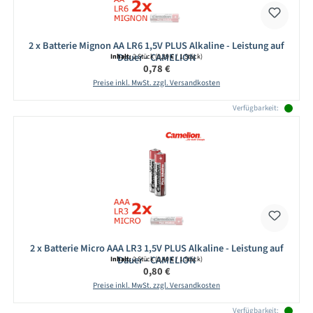
2 x Batterie Mignon AA LR6 1,5V PLUS Alkaline - Leistung auf
Dauer - CAMELION
Inhalt:
2 Stück
(0,39 € / 1 Stück)
Regulärer Preis:
0,78 €
Preise inkl. MwSt. zzgl. Versandkosten
Verfügbarkeit:
2 x Batterie Micro AAA LR3 1,5V PLUS Alkaline - Leistung auf
Dauer - CAMELION
Inhalt:
2 Stück
(0,40 € / 1 Stück)
Regulärer Preis:
0,80 €
Preise inkl. MwSt. zzgl. Versandkosten
Verfügbarkeit: