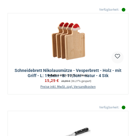
Verfügbarkeit:
Schneidebrett Nikolausmütze - Vesperbrett - Holz - mit
Griff - L: 19,6cm - B: 11,5cm - natur - 4 Stk
Inhalt:
4 Stück
(3,82 € / 1 Stück)
Verkaufspreis:
15,29 €
Regulärer Preis:
23,99 €
(36.27% gespart)
Preise inkl. MwSt. zzgl. Versandkosten
Verfügbarkeit: