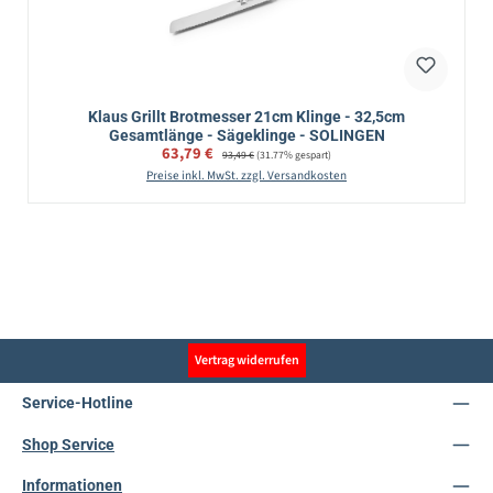
Klaus Grillt Brotmesser 21cm Klinge - 32,5cm
Gesamtlänge - Sägeklinge - SOLINGEN
Verkaufspreis:
63,79 €
Regulärer Preis:
93,49 €
(31.77% gespart)
Preise inkl. MwSt. zzgl. Versandkosten
Vertrag widerrufen
Service-Hotline
Shop Service
Informationen