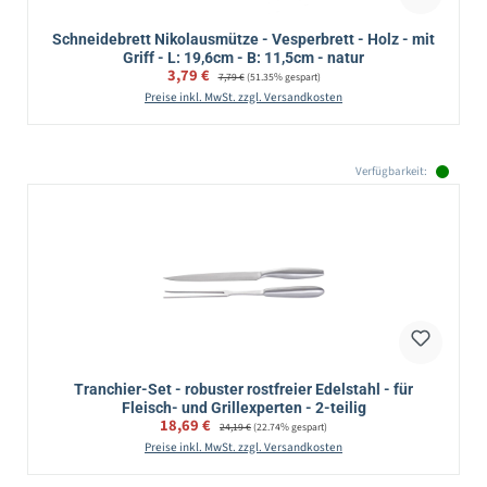
Schneidebrett Nikolausmütze - Vesperbrett - Holz - mit
Griff - L: 19,6cm - B: 11,5cm - natur
Verkaufspreis:
3,79 €
Regulärer Preis:
7,79 €
(51.35% gespart)
Preise inkl. MwSt. zzgl. Versandkosten
Verfügbarkeit:
Tranchier-Set - robuster rostfreier Edelstahl - für
Fleisch- und Grillexperten - 2-teilig
Verkaufspreis:
18,69 €
Regulärer Preis:
24,19 €
(22.74% gespart)
Preise inkl. MwSt. zzgl. Versandkosten