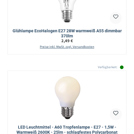
Glühlampe EcoHalogen E27 28W warmweiß A55 dimmbar
370lm
Regulärer Preis:
2,49 €
Preise inkl. MwSt. zzgl. Versandkosten
Verfügbarkeit:
LED Leuchtmittel - A60 Tropfenlampe - E27 - 1,5W -
Warmweiß 2600K - 25lm - schlagfestes Polycarbonat