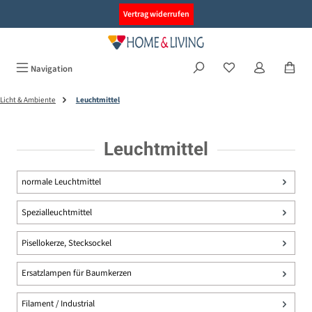
alt springen
Vertrag widerrufen
Navigation
Licht & Ambiente
Leuchtmittel
Leuchtmittel
normale Leuchtmittel
Spezialleuchtmittel
Pisellokerze, Stecksockel
Ersatzlampen für Baumkerzen
Filament / Industrial