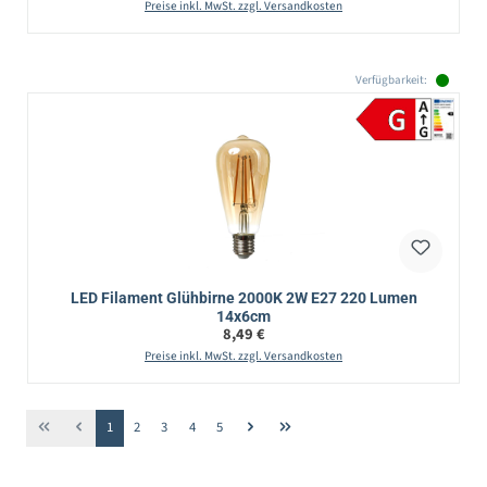
Preise inkl. MwSt. zzgl. Versandkosten
Verfügbarkeit:
LED Filament Glühbirne 2000K 2W E27 220 Lumen
14x6cm
Regulärer Preis:
8,49 €
Preise inkl. MwSt. zzgl. Versandkosten
Seite
Seite
Seite
Seite
Seite
1
2
3
4
5