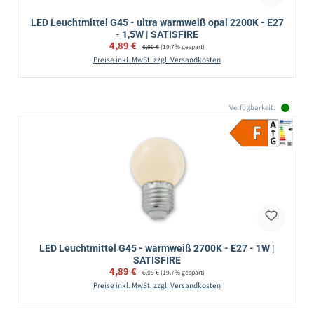
LED Leuchtmittel G45 - ultra warmweiß opal 2200K - E27
- 1,5W | SATISFIRE
Verkaufspreis:
4,89 €
Regulärer Preis:
6,09 €
(19.7% gespart)
Preise inkl. MwSt. zzgl. Versandkosten
Verfügbarkeit:
LED Leuchtmittel G45 - warmweiß 2700K - E27 - 1W |
SATISFIRE
Verkaufspreis:
4,89 €
Regulärer Preis:
6,09 €
(19.7% gespart)
Preise inkl. MwSt. zzgl. Versandkosten