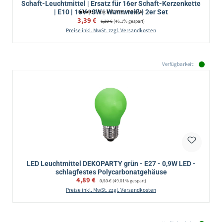
Schaft-Leuchtmittel | Ersatz für 16er Schaft-Kerzenkette
| E10 | 16V | 3W | Warmweiß | 2er Set
Inhalt:
2 Stück
(1,70 € / 1 Stück)
Verkaufspreis:
3,39 €
Regulärer Preis:
6,29 €
(46.1% gespart)
Preise inkl. MwSt. zzgl. Versandkosten
Verfügbarkeit:
LED Leuchtmittel DEKOPARTY grün - E27 - 0,9W LED -
schlagfestes Polycarbonatgehäuse
Verkaufspreis:
4,89 €
Regulärer Preis:
9,59 €
(49.01% gespart)
Preise inkl. MwSt. zzgl. Versandkosten