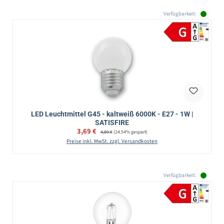
Verfügbarkeit:
LED Leuchtmittel G45 - kaltweiß 6000K - E27 - 1W |
SATISFIRE
Verkaufspreis:
3,69 €
Regulärer Preis:
4,89 €
(24.54% gespart)
Preise inkl. MwSt. zzgl. Versandkosten
Verfügbarkeit: