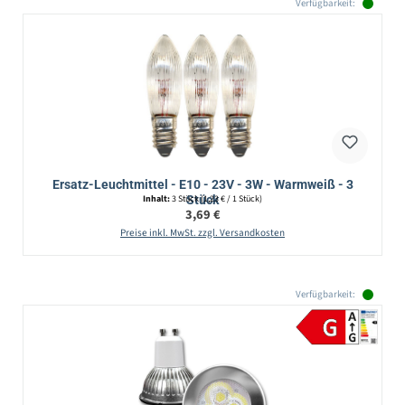
Verfügbarkeit:
Ersatz-Leuchtmittel - E10 - 23V - 3W - Warmweiß - 3
Stück
Inhalt:
3 Stück
(1,23 € / 1 Stück)
Regulärer Preis:
3,69 €
Preise inkl. MwSt. zzgl. Versandkosten
Verfügbarkeit: