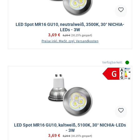
LED Spot MR16 GU10, neutralweiß, 3500K, 30° NICHIA-
LEDs - 3W
Verkaufspreis:
3,69 €
Regulärer Preis:
5,29 €
(30.25% gespart)
Preise inkl. MwSt. zzgl. Versandkosten
Verfügbarkeit:
LED Spot MR16 GU10, kaltweiß, 5100K, 30° NICHIA-LEDs
- 3W
Verkaufspreis:
3,69 €
Regulärer Preis:
5,29 €
(30.25% gespart)