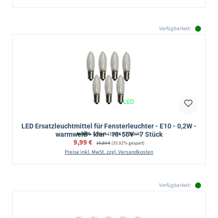
Verfügbarkeit:
LED Ersatzleuchtmittel für Fensterleuchter - E10 - 0,2W -
warmweiß - klar - 10-55V - 7 Stück
Inhalt:
7 Stück
(1,43 € / 1 Stück)
Verkaufspreis:
9,99 €
Regulärer Preis:
15,59 €
(35.92% gespart)
Preise inkl. MwSt. zzgl. Versandkosten
Verfügbarkeit: