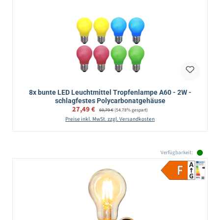
8x bunte LED Leuchtmittel Tropfenlampe A60 - 2W -
schlagfestes Polycarbonatgehäuse
Verkaufspreis:
27,49 €
Regulärer Preis:
60,79 €
(54.78% gespart)
Preise inkl. MwSt. zzgl. Versandkosten
Verfügbarkeit: