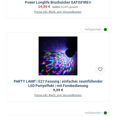
Power Longlife Bruchsicher SATISFIRE®
Verkaufspreis:
14,90 €
Regulärer Preis:
31,99 €
(53.42% gespart)
Preise inkl. MwSt. zzgl. Versandkosten
Verfügbarkeit:
PARTY LAMP | E27 Fassung | einfacher, raumfüllender
LED Partyeffekt | mit Fernbedienung
Regulärer Preis:
9,99 €
Preise inkl. MwSt. zzgl. Versandkosten
Verfügbarkeit: