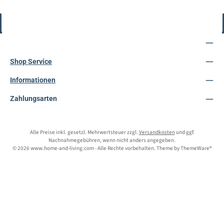
Vertrag widerrufen
Service-Hotline
Shop Service
Informationen
Zahlungsarten
Alle Preise inkl. gesetzl. Mehrwertsteuer zzgl.
Versandkosten
und ggf.
Nachnahmegebühren, wenn nicht anders angegeben.
© 2026 www.home-and-living.com - Alle Rechte vorbehalten. Theme by
ThemeWare®