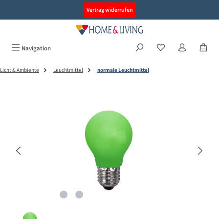
alt springen
Vertrag widerrufen
Navigation
Licht & Ambiente
Leuchtmittel
normale Leuchtmittel
Bildergalerie überspringen