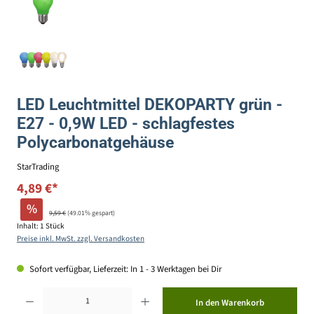
LED Leuchtmittel DEKOPARTY grün -
E27 - 0,9W LED - schlagfestes
Polycarbonatgehäuse
StarTrading
4,89 €*
%
9,59 €
(49.01% gespart)
Inhalt:
1 Stück
Preise inkl. MwSt. zzgl. Versandkosten
Sofort verfügbar, Lieferzeit: In 1 - 3 Werktagen bei Dir
Produkt Anzahl: Gib den gewünschten Wert ein oder benutze die Schaltflächen um die Anzahl zu erhöhen ode
In den Warenkorb