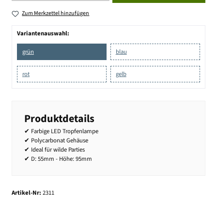
Zum Merkzettel hinzufügen
Variantenauswahl:
grün
blau
rot
gelb
Produktdetails
✔ Farbige LED Tropfenlampe
✔ Polycarbonat Gehäuse
✔ Ideal für wilde Parties
✔ D: 55mm - Höhe: 95mm
Artikel-Nr:
2311