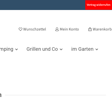
Vertrag widerrufen
Wunschzettel
Mein Konto
Warenkorb
amping
Grillen und Co
im Garten
n