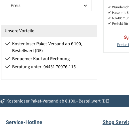
Preis
✔ Wundersch
✔ Hase mit B
✔ 60x40cm, r
✔ Perfekt für
Unsere Vorteile
Ve
9
Kostenloser Paket-Versand ab € 100,-
Preise 
Bestellwert (DE)
Bequemer Kauf auf Rechnung
Beratung unter: 04431 70976-115
Kostenloser Paket-Versand ab € 100,- Bestellwert (DE)
Service-Hotline
Shop Servi