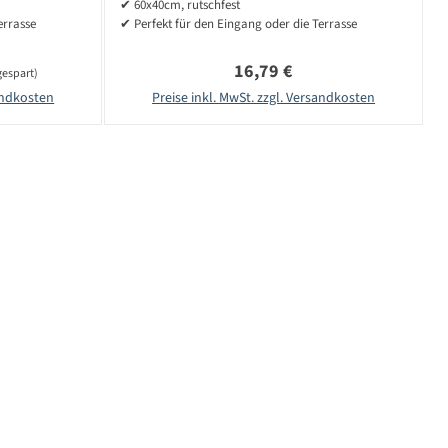
✔ 60x40cm, rutschfest
errasse
✔ Perfekt für den Eingang oder die Terrasse
Regulärer Preis:
16,79 €
gespart)
sandkosten
Preise inkl. MwSt. zzgl. Versandkosten