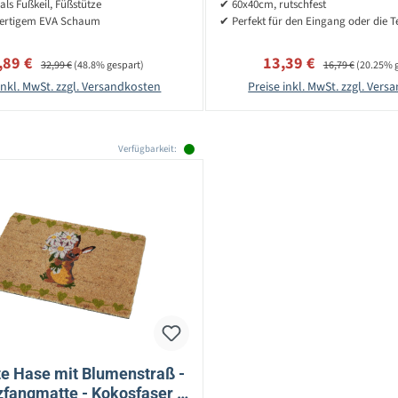
als Fußkeil, Füßstütze
✔ 60x40cm, rutschfest
ertigem EVA Schaum
✔ Perfekt für den Eingang oder die T
kaufspreis:
Regulärer Preis:
Verkaufspreis:
Regulärer Preis:
,89 €
13,39 €
32,99 €
(48.8% gespart)
16,79 €
(20.25% 
inkl. MwSt. zzgl. Versandkosten
Preise inkl. MwSt. zzgl. Ver
Verfügbarkeit:
e Hase mit Blumenstraß -
fangmatte - Kokosfaser -