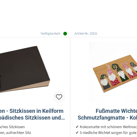
Verfügbarkeit:
Artikel-Nr: 22521
en - Sitzkissen in Keilform
Fußmatte Wichte
pädisches Sitzkissen und
Schmutzfangmatte - Kok
ußkeil - Fußstütze
L: 60cm - B: 40cm 
ches Sitzkissen
✔ Kokosmatte mit schönem Weihnac
Innen/Außen
n, aufrechten Sitz
✔ 5 niedliche Wichtel sorgen für gut