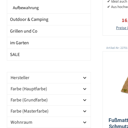
✔ Ideal auch 
✔ Aus hochw
Aufbewahrung
Outdoor & Camping
Ver
16
Preise 
Grillen und Co
im Garten
Artikel-Nr: 22701
SALE
Hersteller
Farbe (Hauptfarbe)
Farbe (Grundfarbe)
Farbe (Masterfarbe)
Fußmatt
Wohnraum
Schmutz