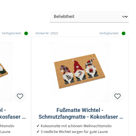
Verfügbarkeit:
Artikel-Nr: 22522
Verfügbarkeit:
l -
Fußmatte Wichtel -
osfaser -
Schmutzfangmatte - Kokosfaser -
- für
L: 60cm - B: 40cm - für
htsmotiv
✔ Kokosmatte mit schönem Weihnachtsmotiv
Innen/Außen
e Laune
✔ 3 niedliche Wichtel sorgen für gute Laune