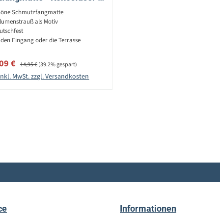
L: 60cm - B: 40cm
öne Schmutzfangmatte
lumenstrauß als Motiv
utschfest
 den Eingang oder die Terrasse
rkaufspreis:
Regulärer Preis:
,09 €
14,95 €
(39.2% gespart)
inkl. MwSt. zzgl. Versandkosten
ce
Informationen