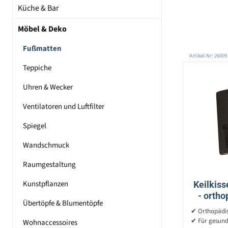
Küche & Bar
Möbel & Deko
Fußmatten
Artikel-Nr: 26009
Teppiche
Uhren & Wecker
Ventilatoren und Luftfilter
Spiegel
Wandschmuck
Raumgestaltung
Kunstpflanzen
Keilkiss
- ortho
Übertöpfe & Blumentöpfe
F
✔ Orthopädis
✔ Für gesunde
Wohnaccessoires