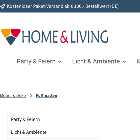
Kostenloser Paket-Versand ab € 100,- Bestellwert (DE)
springen
Zur Hauptnavigation springen
Party & Feiern
Licht & Ambiente
K
Möbel & Deko
Fußmatten
Party & Feiern
Licht & Ambiente