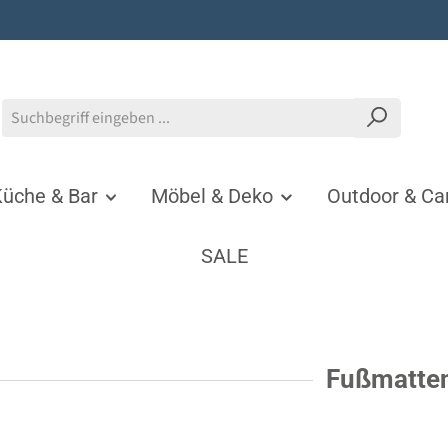
üche & Bar
Möbel & Deko
Outdoor & C
SALE
Fußmatte