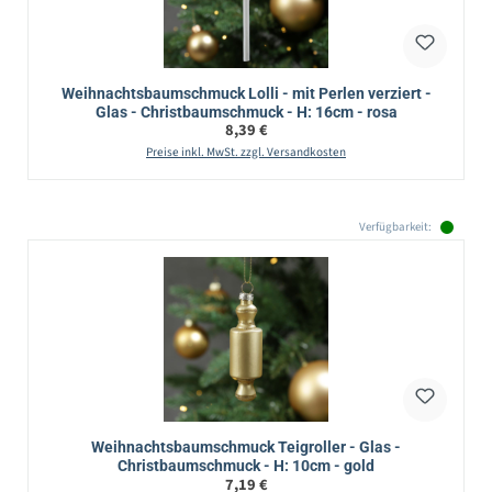
Weihnachtsbaumschmuck Lolli - mit Perlen verziert -
Glas - Christbaumschmuck - H: 16cm - rosa
Regulärer Preis:
8,39 €
Preise inkl. MwSt. zzgl. Versandkosten
Verfügbarkeit:
Weihnachtsbaumschmuck Teigroller - Glas -
Christbaumschmuck - H: 10cm - gold
Regulärer Preis:
7,19 €