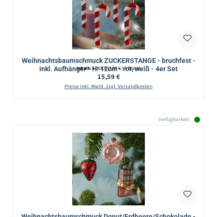
Weihnachtsbaumschmuck ZUCKERSTANGE - bruchfest -
inkl. Aufhänger - H: 12cm - rot, weiß - 4er Set
Inhalt:
4 Stück
(3,90 € / 1 Stück)
Regulärer Preis:
15,59 €
Preise inkl. MwSt. zzgl. Versandkosten
Verfügbarkeit:
Weihnachtsbaumschmuck Donut/Erdbeere/Schokolade -