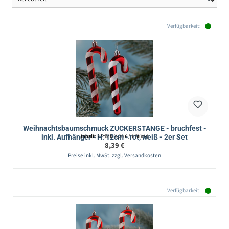
Verfügbarkeit:
Weihnachtsbaumschmuck ZUCKERSTANGE - bruchfest -
inkl. Aufhänger - H: 12cm - rot, weiß - 2er Set
Inhalt:
2 Stück
(4,20 € / 1 Stück)
Regulärer Preis:
8,39 €
Preise inkl. MwSt. zzgl. Versandkosten
Verfügbarkeit: