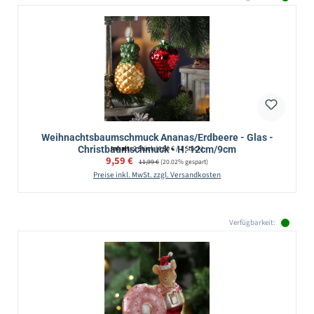
Weihnachtsbaumschmuck Ananas/Erdbeere - Glas -
Christbaumschmuck - H: 12cm/9cm
Inhalt:
2 Stück
(4,80 € / 1 Stück)
Verkaufspreis:
9,59 €
Regulärer Preis:
11,99 €
(20.02% gespart)
Preise inkl. MwSt. zzgl. Versandkosten
Verfügbarkeit: