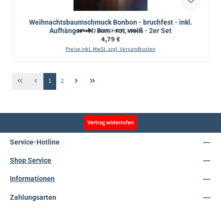
Weihnachtsbaumschmuck Bonbon - bruchfest - inkl.
Aufhänger - H: 8cm - rot, weiß - 2er Set
Inhalt:
2 Stück
(2,40 € / 1 Stück)
Regulärer Preis:
4,79 €
Preise inkl. MwSt. zzgl. Versandkosten
Seite
Seite
1
2
Vertrag widerrufen
Service-Hotline
Shop Service
Informationen
Zahlungsarten