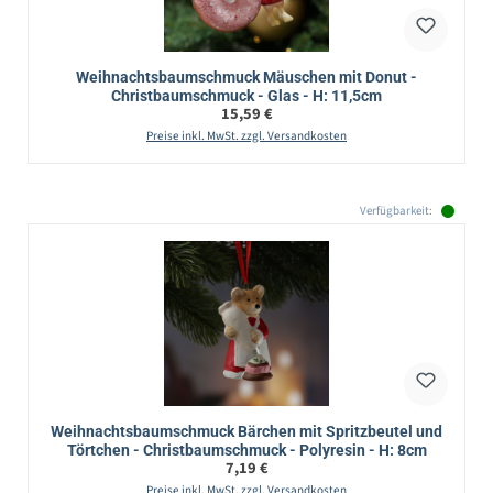
Weihnachtsbaumschmuck Mäuschen mit Donut -
Christbaumschmuck - Glas - H: 11,5cm
Regulärer Preis:
15,59 €
Preise inkl. MwSt. zzgl. Versandkosten
Verfügbarkeit:
Weihnachtsbaumschmuck Bärchen mit Spritzbeutel und
Törtchen - Christbaumschmuck - Polyresin - H: 8cm
Regulärer Preis:
7,19 €
Preise inkl. MwSt. zzgl. Versandkosten