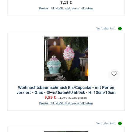
Regulärer Preis:
7,19 €
Preise inkl. MwSt. zzgl. Versandkosten
Verfügbarkeit:
Weihnachtsbaumschmuck Eis/Cupcake - mit Perlen
verziert - Glas - Christbaumschmuck - H: 13cm/10cm
Inhalt:
2 Stück
(4,80 € / 1 Stück)
Verkaufspreis:
9,59 €
Regulärer Preis:
11,99 €
(20.02% gespart)
Preise inkl. MwSt. zzgl. Versandkosten
Verfügbarkeit: