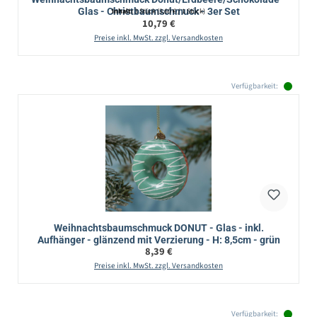
Glas - Christbaumschmuck - 3er Set
Inhalt:
3 Stück
(3,60 € / 1 Stück)
Regulärer Preis:
10,79 €
Preise inkl. MwSt. zzgl. Versandkosten
Verfügbarkeit:
Weihnachtsbaumschmuck DONUT - Glas - inkl.
Aufhänger - glänzend mit Verzierung - H: 8,5cm - grün
Regulärer Preis:
8,39 €
Preise inkl. MwSt. zzgl. Versandkosten
Verfügbarkeit: