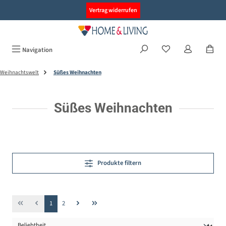
alt springen
Vertrag widerrufen
Navigation
Weihnachtswelt
Süßes Weihnachten
Süßes Weihnachten
Produkte filtern
Seite
Seite
1
2