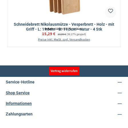
Schneidebrett Nikolausmütze - Vesperbrett - Holz - mit
Griff - L: 19,6cm - B: 11,5cm - natur - 4 Stk
Inhalt:
4 Stück
(3,82 € / 1 Stück)
Verkaufspreis:
15,29 €
Regulärer Preis:
23,99 €
(36.27% gespart)
Preise inkl. MwSt. zzgl. Versandkosten
Vertrag widerrufen
Service-Hotline
Shop Service
Informationen
Zahlungsarten