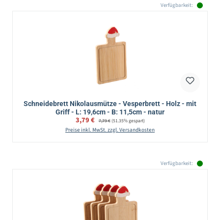
Verfügbarkeit:
Schneidebrett Nikolausmütze - Vesperbrett - Holz - mit
Griff - L: 19,6cm - B: 11,5cm - natur
Verkaufspreis:
3,79 €
Regulärer Preis:
7,79 €
(51.35% gespart)
Preise inkl. MwSt. zzgl. Versandkosten
Verfügbarkeit: