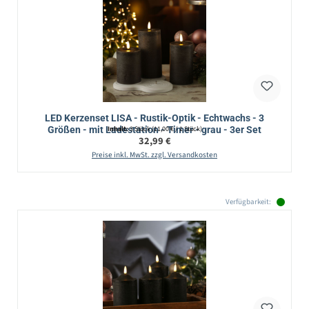
LED Kerzenset LISA - Rustik-Optik - Echtwachs - 3
Größen - mit Ladestation - Timer - grau - 3er Set
Inhalt:
3 Stück
(11,00 € / 1 Stück)
Regulärer Preis:
32,99 €
Preise inkl. MwSt. zzgl. Versandkosten
Verfügbarkeit: