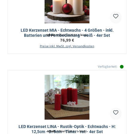
LED Kerzenset MIA - Echtwachs - 4 Größen - inkl.
Batterien und Fernbedienung - weiß - 4er Set
Inhalt:
4 Stück
(19,25 € / 1 Stück)
Regulärer Preis:
76,99 €
Preise inkl. MwSt. zzgl. Versandkosten
Verfügbarkeit:
LED Kerzenset LINA - Rustik-Optik - Echtwachs - H:
12,5cm - D: 5cm - Timer - rot - 4er Set
Inhalt:
4 Stück
(5,98 € / 1 Stück)