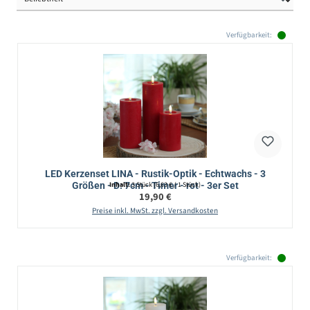
Verfügbarkeit:
LED Kerzenset LINA - Rustik-Optik - Echtwachs - 3
Größen - D: 7cm - Timer - rot - 3er Set
Inhalt:
3 Stück
(6,63 € / 1 Stück)
Regulärer Preis:
19,90 €
Preise inkl. MwSt. zzgl. Versandkosten
Verfügbarkeit: