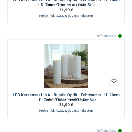
- D: 7cm - Timer - rot - 4er Set
Inhalt:
4 Stück
(7,98 € / 1 Stück)
Regulärer Preis:
31,90 €
Preise inkl. MwSt. zzgl. Versandkosten
Verfügbarkeit:
LED Kerzenset LINA - Rustik-Optik - Echtwachs - H: 20cm
- D: 7cm - Timer - weiß - 4er Set
Inhalt:
4 Stück
(7,98 € / 1 Stück)
Regulärer Preis:
31,90 €
Preise inkl. MwSt. zzgl. Versandkosten
Verfügbarkeit: