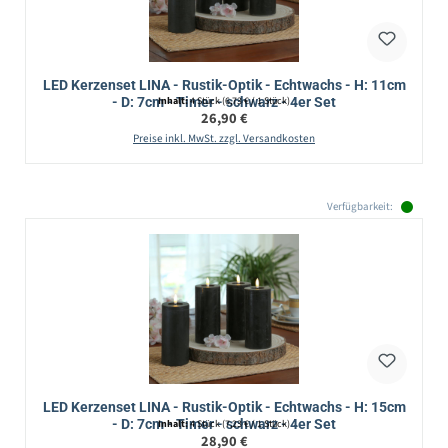
LED Kerzenset LINA - Rustik-Optik - Echtwachs - H: 11cm
- D: 7cm - Timer - schwarz - 4er Set
Inhalt:
4 Stück
(6,73 € / 1 Stück)
Regulärer Preis:
26,90 €
Preise inkl. MwSt. zzgl. Versandkosten
Verfügbarkeit:
LED Kerzenset LINA - Rustik-Optik - Echtwachs - H: 15cm
- D: 7cm - Timer - schwarz - 4er Set
Inhalt:
4 Stück
(7,23 € / 1 Stück)
Regulärer Preis:
28,90 €