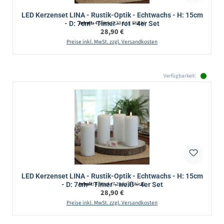
LED Kerzenset LINA - Rustik-Optik - Echtwachs - H: 15cm
- D: 7cm - Timer - rot - 4er Set
Inhalt:
4 Stück
(7,23 € / 1 Stück)
Regulärer Preis:
28,90 €
Preise inkl. MwSt. zzgl. Versandkosten
Verfügbarkeit:
LED Kerzenset LINA - Rustik-Optik - Echtwachs - H: 15cm
- D: 7cm - Timer - weiß - 4er Set
Inhalt:
4 Stück
(7,23 € / 1 Stück)
Regulärer Preis:
28,90 €
Preise inkl. MwSt. zzgl. Versandkosten