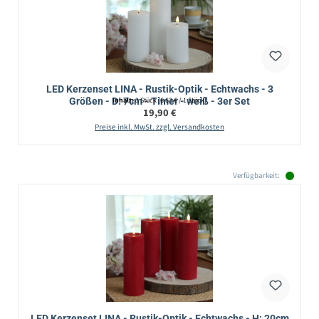
LED Kerzenset LINA - Rustik-Optik - Echtwachs - 3
Größen - D: 7cm - Timer - weiß - 3er Set
Inhalt:
3 Stück
(6,63 € / 1 Stück)
Regulärer Preis:
19,90 €
Preise inkl. MwSt. zzgl. Versandkosten
Verfügbarkeit:
LED Kerzenset LINA - Rustik-Optik - Echtwachs - H: 20cm