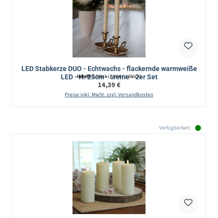
LED Stabkerze DUO - Echtwachs - flackernde warmweiße
LED - H: 25cm - creme - 2er Set
Inhalt:
2 Stück
(7,20 € / 1 Stück)
Regulärer Preis:
14,39 €
Preise inkl. MwSt. zzgl. Versandkosten
Verfügbarkeit: