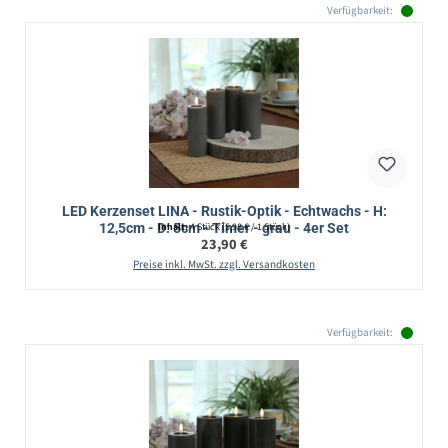
Verfügbarkeit:
LED Kerzenset LINA - Rustik-Optik - Echtwachs - H:
12,5cm - D: 5cm - Timer - grau - 4er Set
Inhalt:
4 Stück
(5,98 € / 1 Stück)
Regulärer Preis:
23,90 €
Preise inkl. MwSt. zzgl. Versandkosten
Verfügbarkeit: