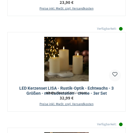
Regulärer Preis:
23,90 €
Preise inkl. MwSt. zzgl. Versandkosten
Verfügbarkeit:
LED Kerzenset LISA - Rustik-Optik - Echtwachs - 3
Größen - mit Ladestation - creme - 3er Set
Inhalt:
3 Stück
(11,00 € / 1 Stück)
Regulärer Preis:
32,99 €
Preise inkl. MwSt. zzgl. Versandkosten
Verfügbarkeit: