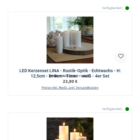
Verfügbarkeit:
LED Kerzenset LINA - Rustik-Optik - Echtwachs - H:
12,5cm - D: 5cm - Timer - weiß - 4er Set
Inhalt:
4 Stück
(5,98 € / 1 Stück)
Regulärer Preis:
23,90 €
Preise inkl. MwSt. zzgl. Versandkosten
Verfügbarkeit: