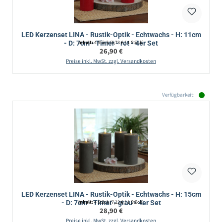
LED Kerzenset LINA - Rustik-Optik - Echtwachs - H: 11cm
- D: 7cm - Timer - rot - 4er Set
Inhalt:
4 Stück
(6,73 € / 1 Stück)
Regulärer Preis:
26,90 €
Preise inkl. MwSt. zzgl. Versandkosten
Verfügbarkeit:
LED Kerzenset LINA - Rustik-Optik - Echtwachs - H: 15cm
- D: 7cm - Timer - grau - 4er Set
Inhalt:
4 Stück
(7,23 € / 1 Stück)
Regulärer Preis:
28,90 €
Preise inkl. MwSt. zzgl. Versandkosten