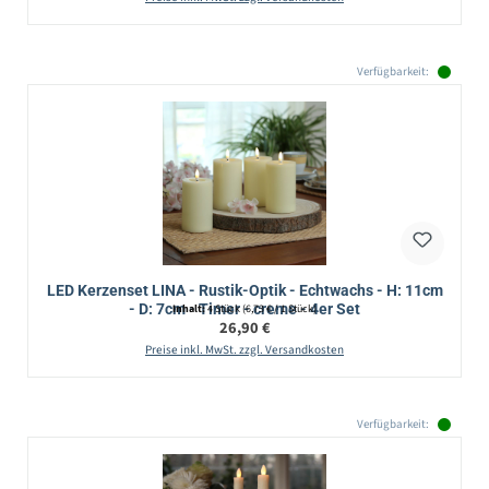
Verfügbarkeit:
LED Kerzenset LINA - Rustik-Optik - Echtwachs - H: 11cm
- D: 7cm - Timer - creme - 4er Set
Inhalt:
4 Stück
(6,73 € / 1 Stück)
Regulärer Preis:
26,90 €
Preise inkl. MwSt. zzgl. Versandkosten
Verfügbarkeit: