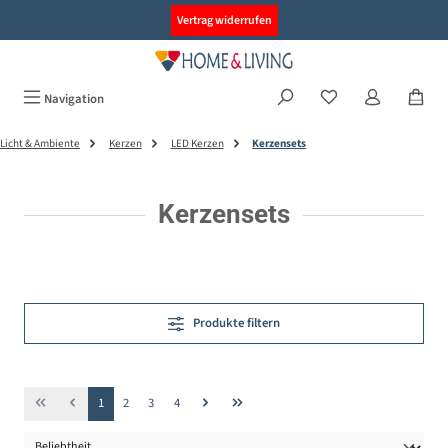
alt springen
Vertrag widerrufen
Navigation
Licht & Ambiente
Kerzen
LED Kerzen
Kerzensets
Kerzensets
Produkte filtern
Seite
Seite
Seite
Seite
1
2
3
4