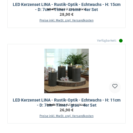
LED Kerzenset LINA - Rustik-Optik - Echtwachs - H: 15cm
- D: 7cm - Timer - creme - 4er Set
Inhalt:
4 Stück
(7,23 € / 1 Stück)
Regulärer Preis:
28,90 €
Preise inkl. MwSt. zzgl. Versandkosten
Verfügbarkeit:
LED Kerzenset LINA - Rustik-Optik - Echtwachs - H: 11cm
- D: 7cm - Timer - grau - 4er Set
Inhalt:
4 Stück
(6,73 € / 1 Stück)
Regulärer Preis:
26,90 €
Preise inkl. MwSt. zzgl. Versandkosten