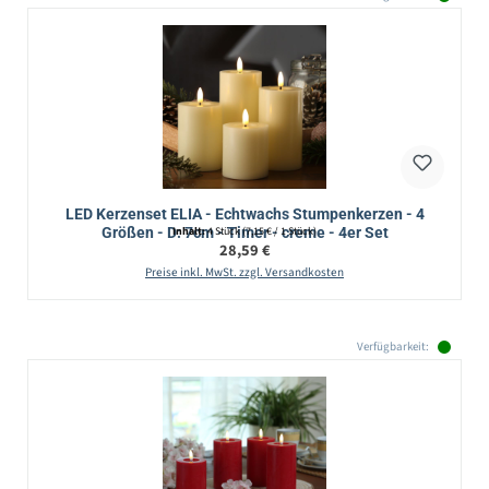
LED Kerzenset ELIA - Echtwachs Stumpenkerzen - 4
Größen - D: 7cm - Timer - creme - 4er Set
Inhalt:
4 Stück
(7,15 € / 1 Stück)
Regulärer Preis:
28,59 €
Preise inkl. MwSt. zzgl. Versandkosten
Verfügbarkeit: