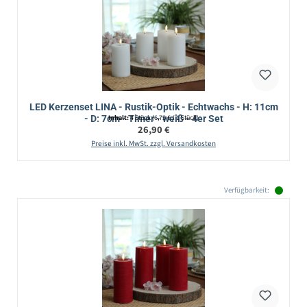
LED Kerzenset LINA - Rustik-Optik - Echtwachs - H: 11cm
- D: 7cm - Timer - weiß - 4er Set
Inhalt:
4 Stück
(6,73 € / 1 Stück)
Regulärer Preis:
26,90 €
Preise inkl. MwSt. zzgl. Versandkosten
Verfügbarkeit: