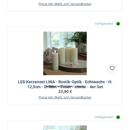
Preise inkl. MwSt. zzgl. Versandkosten
Verfügbarkeit:
LED Kerzenset LINA - Rustik-Optik - Echtwachs - H:
12,5cm - D: 5cm - Timer - creme - 4er Set
Inhalt:
4 Stück
(5,98 € / 1 Stück)
Regulärer Preis:
23,90 €
Preise inkl. MwSt. zzgl. Versandkosten
Verfügbarkeit: