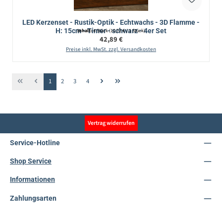
LED Kerzenset - Rustik-Optik - Echtwachs - 3D Flamme -
H: 15cm - Timer - schwarz - 4er Set
Inhalt:
4 Stück
(10,72 € / 1 Stück)
Regulärer Preis:
42,89 €
Preise inkl. MwSt. zzgl. Versandkosten
Seite
Seite
Seite
Seite
1
2
3
4
Vertrag widerrufen
Service-Hotline
Shop Service
Informationen
Zahlungsarten