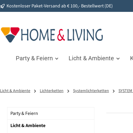
Kostenloser Paket-Versand ab € 100,- Bestellwert (DE)
springen
Zur Hauptnavigation springen
Party & Feiern
Licht & Ambiente
K
Licht & Ambiente
Lichterketten
Systemlichterketten
SYSTEM 
Party & Feiern
Licht & Ambiente