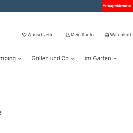
Vertrag widerrufen
Wunschzettel
Mein Konto
Warenkorb
amping
Grillen und Co
im Garten
e