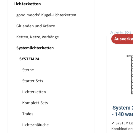
Lichterketten
good moods* Kugel-Lichterketten
Girlanden und Kränze
Artikel-Nr: 3041
Ketten, Netze, Vorhänge
Ausverka
Systemlichterketten
SYSTEM 24
Sterne
Starter-Sets
Lichterketten
Komplett-Sets
System 
Trafos
- 140 wa
✔ SYSTEM Lich
Lichtschläuche
Kombinations