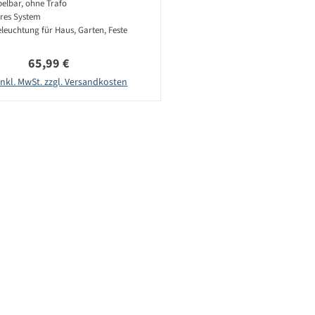
elbar, ohne Trafo
res System
eleuchtung für Haus, Garten, Feste
Regulärer Preis:
65,99 €
inkl. MwSt. zzgl. Versandkosten