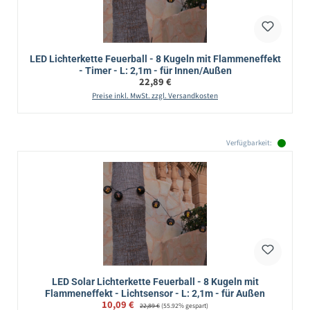
LED Lichterkette Feuerball - 8 Kugeln mit Flammeneffekt
- Timer - L: 2,1m - für Innen/Außen
Regulärer Preis:
22,89 €
Preise inkl. MwSt. zzgl. Versandkosten
Verfügbarkeit:
LED Solar Lichterkette Feuerball - 8 Kugeln mit
Flammeneffekt - Lichtsensor - L: 2,1m - für Außen
Verkaufspreis:
10,09 €
Regulärer Preis:
22,89 €
(55.92% gespart)