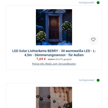
Verfügbarkeit:
LED Solar Lichterkette BERRY - 30 warmweiße LED - L:
4,5m - Dämmerungssensor - für Außen
Verkaufspreis:
7,69 €
Regulärer Preis:
15,59 €
(50.67% gespart)
Preise inkl. MwSt. zzgl. Versandkosten
Verfügbarkeit: