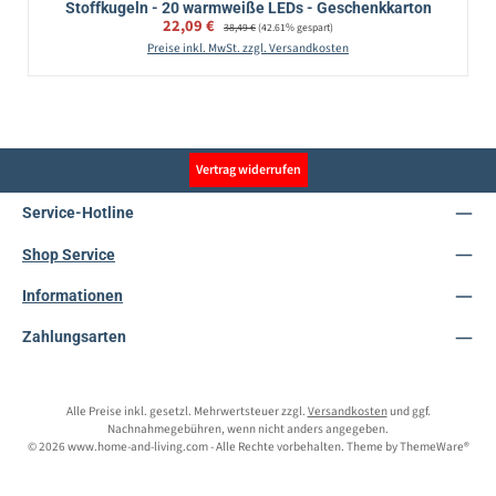
Stoffkugeln - 20 warmweiße LEDs - Geschenkkarton
Verkaufspreis:
22,09 €
Regulärer Preis:
38,49 €
(42.61% gespart)
Preise inkl. MwSt. zzgl. Versandkosten
Vertrag widerrufen
Service-Hotline
Shop Service
Informationen
Zahlungsarten
Alle Preise inkl. gesetzl. Mehrwertsteuer zzgl.
Versandkosten
und ggf.
Nachnahmegebühren, wenn nicht anders angegeben.
© 2026 www.home-and-living.com - Alle Rechte vorbehalten. Theme by
ThemeWare®