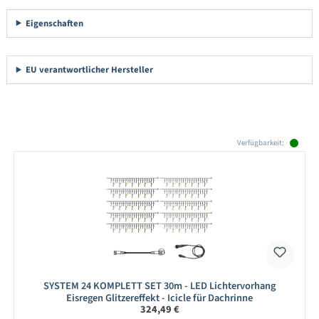
Eigenschaften
EU verantwortlicher Hersteller
Produktgalerie überspringen
Verfügbarkeit:
SYSTEM 24 KOMPLETT SET 30m - LED Lichtervorhang
Eisregen Glitzereffekt - Icicle für Dachrinne
Regulärer Preis:
324,49 €