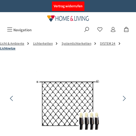
alt springen
Vertrag widerrufen
Navigation
Licht & Ambiente
Lichterketten
Systemlichterketten
SYSTEM 24
Lichtnetze
Bildergalerie überspringen