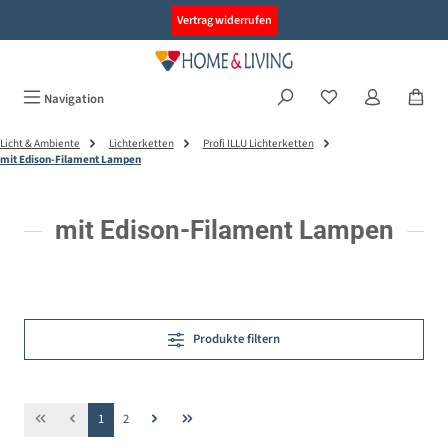
alt springen
Vertrag widerrufen
Navigation
Licht & Ambiente
Lichterketten
Profi ILLU Lichterketten
mit Edison-Filament Lampen
mit Edison-Filament Lampen
Produkte filtern
Seite
Seite
1
2