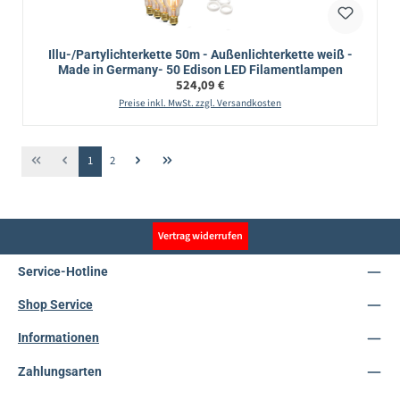
Illu-/Partylichterkette 50m - Außenlichterkette weiß -
Made in Germany- 50 Edison LED Filamentlampen
Regulärer Preis:
524,09 €
Preise inkl. MwSt. zzgl. Versandkosten
Seite
Seite
1
2
Vertrag widerrufen
Service-Hotline
Shop Service
Informationen
Zahlungsarten