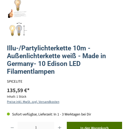
Illu-/Partylichterkette 10m -
Außenlichterkette weiß - Made in
Germany- 10 Edison LED
Filamentlampen
SPICELITE
135,59 €*
Inhalt:
1 Stück
Preise inkl. MwSt. zzgl. Versandkosten
Sofort verfügbar, Lieferzeit: In 1 - 3 Werktagen bei Dir
Produkt Anzahl: Gib den gewünschten Wert ein oder benutze die Schaltflächen um die Anzahl zu erhöhen ode
In den Warenkorb