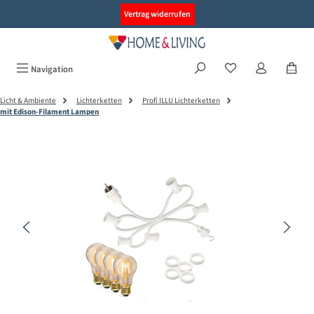
alt springen
Vertrag widerrufen
Navigation
Licht & Ambiente
Lichterketten
Profi ILLU Lichterketten
mit Edison-Filament Lampen
Bildergalerie überspringen