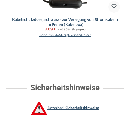
Kabelschutzdose, schwarz - zur Verlegung von Stromkabeln
im Freien (Kabelbox)
Verkaufspreis:
3,09 €
Regulärer Preis:
6,09 €
(49.26% gespart)
Preise inkl. MwSt. zzgl. Versandkosten
Sicherheitshinweise
Download:
Sicherheitshinweise