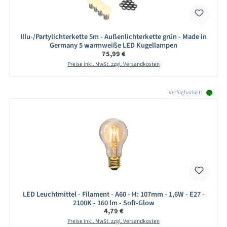
Illu-/Partylichterkette 5m - Außenlichterkette grün - Made in
Germany 5 warmweiße LED Kugellampen
Regulärer Preis:
75,99 €
Preise inkl. MwSt. zzgl. Versandkosten
Produktgalerie überspringen
Verfügbarkeit:
LED Leuchtmittel - Filament - A60 - H: 107mm - 1,6W - E27 -
2100K - 160 lm - Soft-Glow
Regulärer Preis:
4,79 €
Preise inkl. MwSt. zzgl. Versandkosten