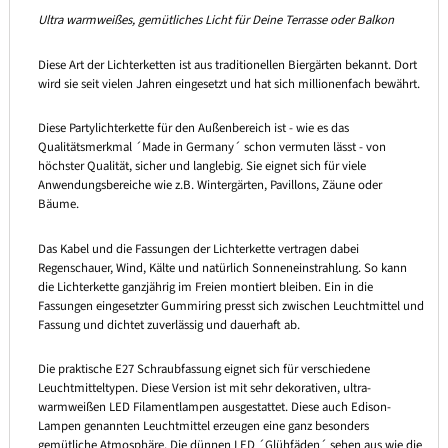
Ultra warmweißes, gemütliches Licht für Deine Terrasse oder Balkon
Diese Art der Lichterketten ist aus traditionellen Biergärten bekannt. Dort
wird sie seit vielen Jahren eingesetzt und hat sich millionenfach bewährt.
Diese Partylichterkette für den Außenbereich ist - wie es das
Qualitätsmerkmal ´Made in Germany´ schon vermuten lässt - von
höchster Qualität, sicher und langlebig. Sie eignet sich für viele
Anwendungsbereiche wie z.B. Wintergärten, Pavillons, Zäune oder
Bäume.
Das Kabel und die Fassungen der Lichterkette vertragen dabei
Regenschauer, Wind, Kälte und natürlich Sonneneinstrahlung. So kann
die Lichterkette ganzjährig im Freien montiert bleiben. Ein in die
Fassungen eingesetzter Gummiring presst sich zwischen Leuchtmittel und
Fassung und dichtet zuverlässig und dauerhaft ab.
Die praktische E27 Schraubfassung eignet sich für verschiedene
Leuchtmitteltypen. Diese Version ist mit sehr dekorativen, ultra-
warmweißen LED Filamentlampen ausgestattet. Diese auch Edison-
Lampen genannten Leuchtmittel erzeugen eine ganz besonders
gemütliche Atmosphäre. Die dünnen LED ´Glühfäden´ sehen aus wie die