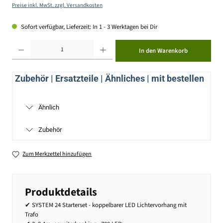
Preise inkl. MwSt. zzgl. Versandkosten
Sofort verfügbar, Lieferzeit: In 1 - 3 Werktagen bei Dir
Produkt Anzahl: Gib den gewünschten Wert ein oder benutze die Schaltflächen um die Anzahl zu erhöhen ode
In den Warenkorb
Zubehör | Ersatzteile | Ähnliches | mit bestellen
Ähnlich
Zubehör
Zum Merkzettel hinzufügen
Produktdetails
✔ SYSTEM 24 Starterset - koppelbarer LED Lichtervorhang mit
Trafo