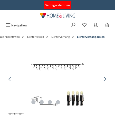
alt springen
Vertrag widerrufen
Navigation
Weihnachtswelt
Lichterketten
Lichtervorhang
Lichtervorhang außen
Bildergalerie überspringen