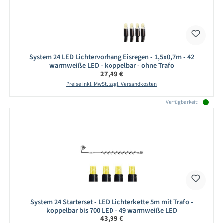
System 24 LED Lichtervorhang Eisregen - 1,5x0,7m - 42
warmweiße LED - koppelbar - ohne Trafo
Regulärer Preis:
27,49 €
Preise inkl. MwSt. zzgl. Versandkosten
Verfügbarkeit:
System 24 Starterset - LED Lichterkette 5m mit Trafo -
koppelbar bis 700 LED - 49 warmweiße LED
Regulärer Preis:
43,99 €