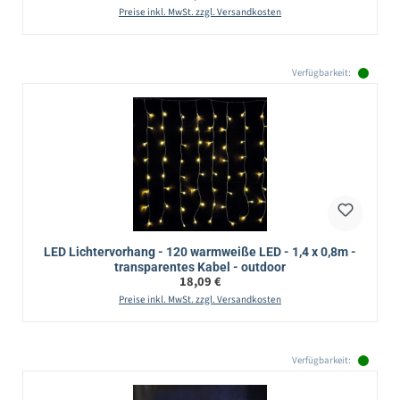
Preise inkl. MwSt. zzgl. Versandkosten
Verfügbarkeit:
LED Lichtervorhang - 120 warmweiße LED - 1,4 x 0,8m -
transparentes Kabel - outdoor
Regulärer Preis:
18,09 €
Preise inkl. MwSt. zzgl. Versandkosten
Verfügbarkeit: