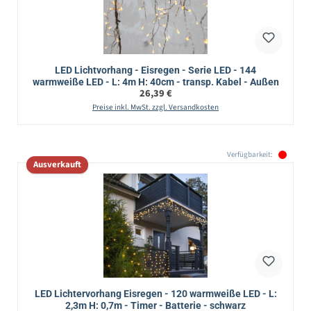
LED Lichtvorhang - Eisregen - Serie LED - 144
warmweiße LED - L: 4m H: 40cm - transp. Kabel - Außen
Regulärer Preis:
26,39 €
Preise inkl. MwSt. zzgl. Versandkosten
Verfügbarkeit:
Ausverkauft
LED Lichtervorhang Eisregen - 120 warmweiße LED - L:
2,3m H: 0,7m - Timer - Batterie - schwarz