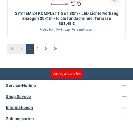
SYSTEM 24 KOMPLETT SET 30m - LED Lichtervorhang
Eisregen 30x1m - Icicle für Dachrinne, Terrasse
Regulärer Preis:
681,49 €
Preise inkl. MwSt. zzgl. Versandkosten
Seite
Seite
1
2
Vertrag widerrufen
Service-Hotline
Shop Service
Informationen
Zahlungsarten