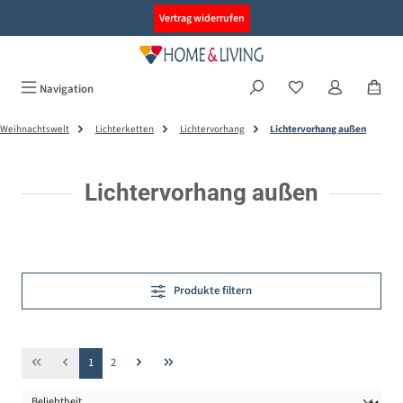
alt springen
Vertrag widerrufen
Navigation
Weihnachtswelt
Lichterketten
Lichtervorhang
Lichtervorhang außen
Lichtervorhang außen
Produkte filtern
Seite
Seite
1
2