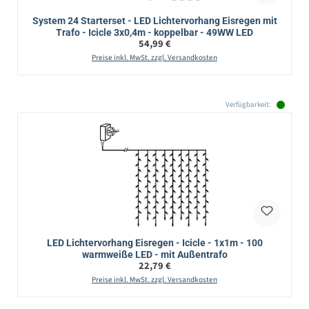
System 24 Starterset - LED Lichtervorhang Eisregen mit
Trafo - Icicle 3x0,4m - koppelbar - 49WW LED
Regulärer Preis:
54,99 €
Preise inkl. MwSt. zzgl. Versandkosten
Verfügbarkeit:
LED Lichtervorhang Eisregen - Icicle - 1x1m - 100
warmweiße LED - mit Außentrafo
Regulärer Preis:
22,79 €
Preise inkl. MwSt. zzgl. Versandkosten