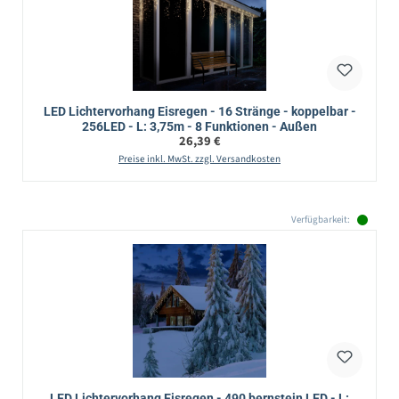
LED Lichtervorhang Eisregen - 16 Stränge - koppelbar -
256LED - L: 3,75m - 8 Funktionen - Außen
Regulärer Preis:
26,39 €
Preise inkl. MwSt. zzgl. Versandkosten
Verfügbarkeit:
LED Lichtervorhang Eisregen - 490 bernstein LED - L: