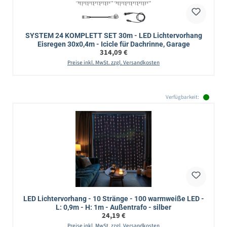
SYSTEM 24 KOMPLETT SET 30m - LED Lichtervorhang
Eisregen 30x0,4m - Icicle für Dachrinne, Garage
Regulärer Preis:
314,09 €
Preise inkl. MwSt. zzgl. Versandkosten
Verfügbarkeit:
LED Lichtervorhang - 10 Stränge - 100 warmweiße LED -
L: 0,9m - H: 1m - Außentrafo - silber
Regulärer Preis:
24,19 €
Preise inkl. MwSt. zzgl. Versandkosten