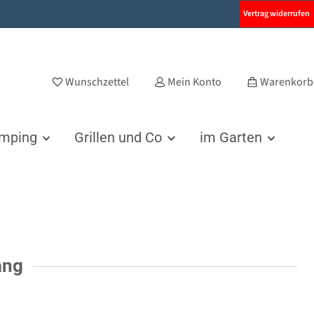
Vertrag widerrufen
Wunschzettel
Mein Konto
Warenkorb
amping
Grillen und Co
im Garten
ang