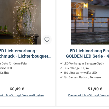
ED Lichtervorhang -
LED Lichtvorhang Eis
chmuck - Lichterbouquet -
GOLDEN LED Serie - 4
nge - 600 LED - H: 3,2m D:
warmweiße LED - L: 1
Deko für deine Feier
✔ LED Vorhang in Eisregen-Optik
45cm
55cm - Außen
eiße LED
✔ Leuchtlänge: 11,9m
 Drähte
✔ 480 ultra warmweiße LED
✔ Für Garten, Balkon, Terrasse
Regulärer Preis:
Regulärer P
60,49 €
51,90 €
inkl. MwSt. zzgl. Versandkosten
Preise inkl. MwSt. zzgl. Ver