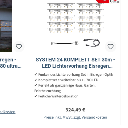
regen -
SYSTEM 24 KOMPLETT SET 30m -
80 ultra
LED Lichtervorhang Eisregen
1,9m, H:
Glitzereffekt - Icicle für Dachrinne
✔ Funkelndes Lichtervorhang Set in Eisregen-Optik
✔ Komplettset erweiterbar bis zu 700 LED
✔ Perfekt als ganzjährige Haus, Garten,
Feierbeleuchtung
✔ Festiche Winterdekoration
reis:
Regulärer Preis:
324,49 €
sandkosten
Preise inkl. MwSt. zzgl. Versandkosten