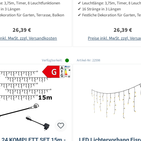
: 3,75m, Timer, 8 Leuchtfunktionen
✔ Leuchtlänge: 3,75m, Timer, 8 Leuc
 in 3 Längen
✔ 16 Stränge in 3 Längen
ekoration für Garten, Terrasse, Balkon
✔ Festliche Dekoration für Garten, T
Regulärer Preis:
Regulärer P
26,39 €
26,39 €
inkl. MwSt. zzgl. Versandkosten
Preise inkl. MwSt. zzgl. Ver
Verfügbarkeit:
Artikel-Nr: 22598
 24 KOMPLETT SET 15m -
LED Lichtervorhang Eisr