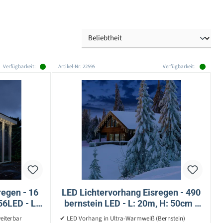
Verfügbarkeit:
Artikel-Nr: 22595
Verfügbarkeit:
regen - 16
LED Lichtervorhang Eisregen - 490
56LED - L:
bernstein LED - L: 20m, H: 50cm -
 - Außen
Timer - 8 Funkt. - Innen/Außen
eiterbar
✔ LED Vorhang in Ultra-Warmweiß (Bernstein)