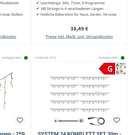
htfunktionen
✔ Leuchtlänge: 20m, Timer, 8 Programme
✔ 140 Stränge in 4 verschiedenen Längen
errasse, Balkon
✔ Festliche Dekoration für Haus, Garten, Terrasse
reis:
Regulärer Preis:
38,49 €
sandkosten
Preise inkl. MwSt. zzgl. Versandkosten
Verfügbarkeit:
Artikel-Nr: 9713
Verfügbarkeit:
egen - 259
SYSTEM 24 KOMPLETT SET 30m -