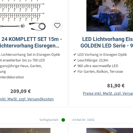
 24 KOMPLETT SET 15m -
LED Lichtvorhang Eis
ichtervorhang Eisregen
GOLDEN LED Serie - 9
ffekt - Icicle für Dachrinne
warmweiße LED - L: 2
Lichtervorhang Set in Eisregen-Optik
✔ LED Vorhang in Eisregen-Optik
55cm - Außen
 erweiterbar bis zu 700 LED
✔ Leuchtlänge: 23,9m
 ganzjährige Haus, Garten,
✔ 960 ultra warmweiße LED
tung
✔ Für Garten, Balkon, Terrasse
interdekoration
Regulärer P
81,90 €
Regulärer Preis:
209,09 €
Preise inkl. MwSt. zzgl. Ver
inkl. MwSt. zzgl. Versandkosten
Verfügbarkeit:
Artikel-Nr: 14252