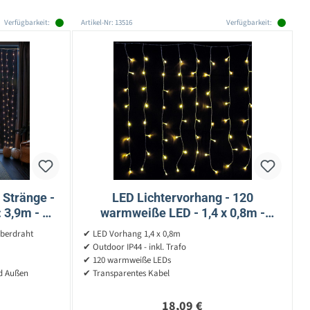
Verfügbarkeit:
Artikel-Nr: 13516
Verfügbarkeit:
 Stränge -
LED Lichtervorhang - 120
 3,9m - H:
warmweiße LED - 1,4 x 0,8m -
 - silber
transparentes Kabel - outdoor
lberdraht
✔ LED Vorhang 1,4 x 0,8m
✔ Outdoor IP44 - inkl. Trafo
✔ 120 warmweiße LEDs
nd Außen
✔ Transparentes Kabel
reis:
Regulärer Preis:
18,09 €