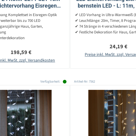
ichtervorhang Eisregen
bernstein LED - L: 11m,
m - Icicle für Dachrinne,
Timer - 8 
ang Komplettset in Eisregen-Optik
✔ LED Vorhang in Ultra-Warmweiß (B
Garage
weiterbar bis zu 700 LED
✔ Leuchtlänge: 20m, Timer, 8 Prog
 ganzjährige Haus, Garten,
✔ 74 Stränge in 4 verschiedenen Län
tung
✔ Festliche Dekoration für Haus, Gar
interdekoration
Regulärer P
24,19 €
Regulärer Preis:
198,59 €
Preise inkl. MwSt. zzgl. Ver
inkl. MwSt. zzgl. Versandkosten
Verfügbarkeit:
Artikel-Nr: 7562