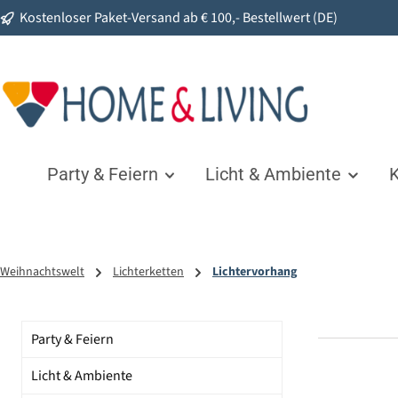
Kostenloser Paket-Versand ab € 100,- Bestellwert (DE)
springen
Zur Hauptnavigation springen
Party & Feiern
Licht & Ambiente
K
Weihnachtswelt
Lichterketten
Lichtervorhang
Party & Feiern
Licht & Ambiente