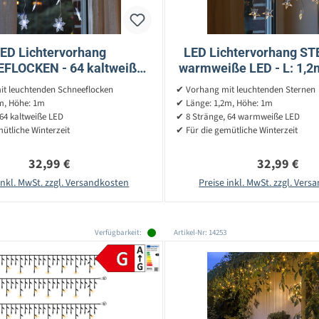
ED Lichtervorhang
LED Lichtervorhang ST
FLOCKEN - 64 kaltweiße
warmweiße LED - L: 1,2m
 1,2m - H: 1m - Trafo - für
Trafo - für Innen - tr
t leuchtenden Schneeflocken
✔ Vorhang mit leuchtenden Sternen
Innen - transp.
m, Höhe: 1m
✔ Länge: 1,2m, Höhe: 1m
64 kaltweiße LED
✔ 8 Stränge, 64 warmweiße LED
ütliche Winterzeit
✔ Für die gemütliche Winterzeit
Regulärer Preis:
Regulärer P
32,99 €
32,99 €
inkl. MwSt. zzgl. Versandkosten
Preise inkl. MwSt. zzgl. Ver
Verfügbarkeit:
Artikel-Nr: 14253