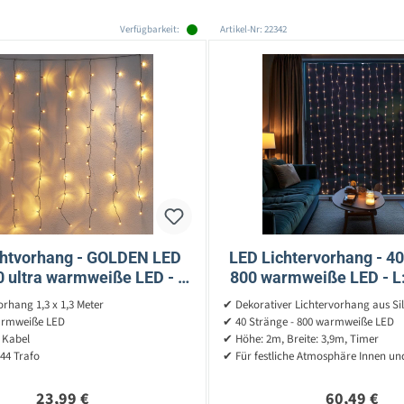
Verfügbarkeit:
Artikel-Nr: 22342
chtvorhang - GOLDEN LED
LED Lichtervorhang - 40
80 ultra warmweiße LED - L:
800 warmweiße LED - L:
m, H: 1,3m - für Außen
2m - Timer - Außentrafo
rhang 1,3 x 1,3 Meter
✔ Dekorativer Lichtervorhang aus Si
armweiße LED
✔ 40 Stränge - 800 warmweiße LED
 Kabel
✔ Höhe: 2m, Breite: 3,9m, Timer
P44 Trafo
✔ Für festliche Atmosphäre Innen u
Regulärer Preis:
Regulärer P
23,99 €
60,49 €