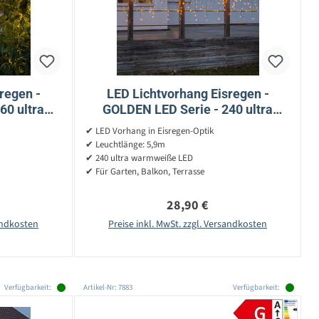
regen -
LED Lichtvorhang Eisregen -
60 ultra
GOLDEN LED Serie - 240 ultra
3,9m, H:
warmweiße LED - L: 5,9m, H: 55cm
✔ LED Vorhang in Eisregen-Optik
- Außen
✔ Leuchtlänge: 5,9m
✔ 240 ultra warmweiße LED
✔ Für Garten, Balkon, Terrasse
reis:
Regulärer Preis:
28,90 €
sandkosten
Preise inkl. MwSt. zzgl. Versandkosten
Verfügbarkeit:
Artikel-Nr: 7883
Verfügbarkeit: