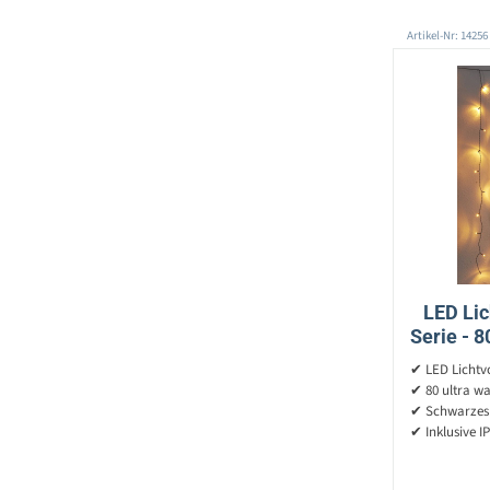
Artikel-Nr: 14256
LED Li
Serie - 
1,3
✔ LED Lichtvo
✔ 80 ultra w
✔ Schwarzes
✔ Inklusive I