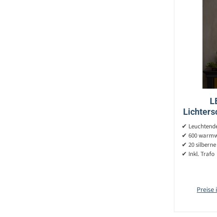
L
Lichters
20 Strä
✔ Leuchtende 
✔ 600 warmw
✔ 20 silberne
✔ Inkl. Trafo
Preise 