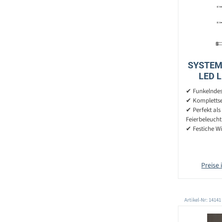
SYSTEM
LED L
Glitzere
✔ Funkelndes 
✔ Komplettset
✔ Perfekt als
Feierbeleuch
✔ Festiche W
Preise 
Artikel-Nr: 14141