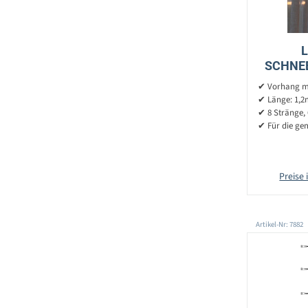
L
SCHNEE
LED - L:
✔ Vorhang mi
✔ Länge: 1,2
✔ 8 Stränge, 
✔ Für die gem
Preise 
Artikel-Nr: 7882