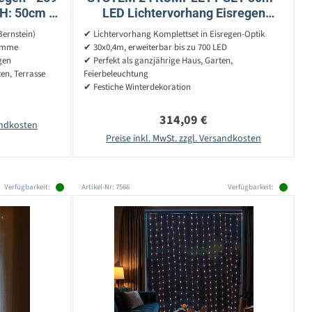
 H: 50cm -
LED Lichtervorhang Eisregen
Funkt. - Innen/Außen
30x0,4m - Icicle für Dachrinne,
ernstein)
✔ Lichtervorhang Komplettset in Eisregen-Optik
Garage
ramme
✔ 30x0,4m, erweiterbar bis zu 700 LED
gen
✔ Perfekt als ganzjährige Haus, Garten,
ten, Terrasse
Feierbeleuchtung
✔ Festiche Winterdekoration
reis:
Regulärer Preis:
314,09 €
sandkosten
Preise inkl. MwSt. zzgl. Versandkosten
Verfügbarkeit:
Artikel-Nr: 7566
Verfügbarkeit: