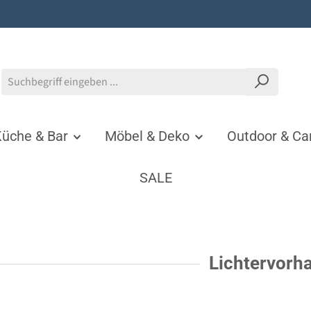
üche & Bar
Möbel & Deko
Outdoor & C
SALE
Lichtervorh