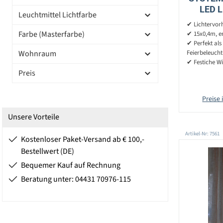
LED L
Leuchtmittel Lichtfarbe
15x0,4
✔ Lichtervorh
Farbe (Masterfarbe)
✔ 15x0,4m, er
✔ Perfekt als
Wohnraum
Feierbeleuch
✔ Festiche W
Preis
Preise 
Unsere Vorteile
Artikel-Nr: 7561
Kostenloser Paket-Versand ab € 100,-
Bestellwert (DE)
Bequemer Kauf auf Rechnung
Beratung unter: 04431 70976-115