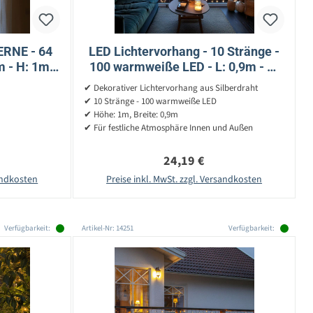
ERNE - 64
LED Lichtervorhang - 10 Stränge -
 - H: 1m -
100 warmweiße LED - L: 0,9m - H:
ansparent
1m - Außentrafo - silber
✔ Dekorativer Lichtervorhang aus Silberdraht
✔ 10 Stränge - 100 warmweiße LED
✔ Höhe: 1m, Breite: 0,9m
✔ Für festliche Atmosphäre Innen und Außen
reis:
Regulärer Preis:
24,19 €
sandkosten
Preise inkl. MwSt. zzgl. Versandkosten
Verfügbarkeit:
Artikel-Nr: 14251
Verfügbarkeit: