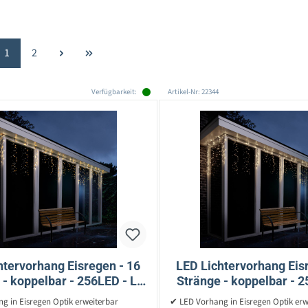
Seite
Seite
1
2
Verfügbarkeit:
Artikel-Nr: 22344
htervorhang Eisregen - 16
LED Lichtervorhang Eis
 - koppelbar - 256LED - L:
Stränge - koppelbar - 2
 - 8 Funktionen - Außen
3,75m - 8 Funktionen
g in Eisregen Optik erweiterbar
✔ LED Vorhang in Eisregen Optik erw