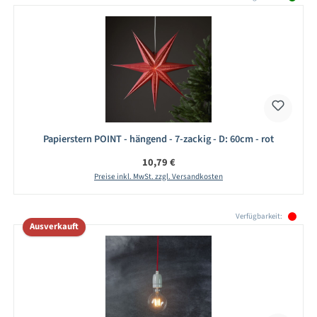
Papierstern POINT - hängend - 7-zackig - D: 60cm - rot
Regulärer Preis:
10,79 €
Preise inkl. MwSt. zzgl. Versandkosten
Produktgalerie überspringen
Verfügbarkeit:
Ausverkauft