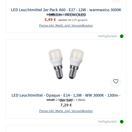
LED Leuchtmittel 2er Pack A60 - E27 - 12W - warmweiss 3000K
- 1050lm - PROMOLED
Inhalt:
2 Stück
(2,75 € / 1 Stück)
Verkaufspreis:
5,49 €
Regulärer Preis:
10,79 €
(49.12% gespart)
Preise inkl. MwSt. zzgl. Versandkosten
Verfügbarkeit:
LED Leuchtmittel - Opaque - E14 - 1,5W - WW 3000K - 130lm -
2er Set
Inhalt:
2 Stück
(3,65 € / 1 Stück)
Regulärer Preis:
7,29 €
Preise inkl. MwSt. zzgl. Versandkosten
Verfügbarkeit: