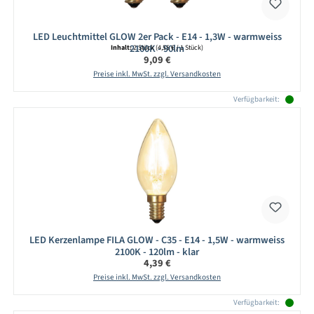
LED Leuchtmittel GLOW 2er Pack - E14 - 1,3W - warmweiss
2100K - 90lm
Inhalt:
2 Stück
(4,55 € / 1 Stück)
Regulärer Preis:
9,09 €
Preise inkl. MwSt. zzgl. Versandkosten
Verfügbarkeit:
LED Kerzenlampe FILA GLOW - C35 - E14 - 1,5W - warmweiss
2100K - 120lm - klar
Regulärer Preis:
4,39 €
Preise inkl. MwSt. zzgl. Versandkosten
Verfügbarkeit: