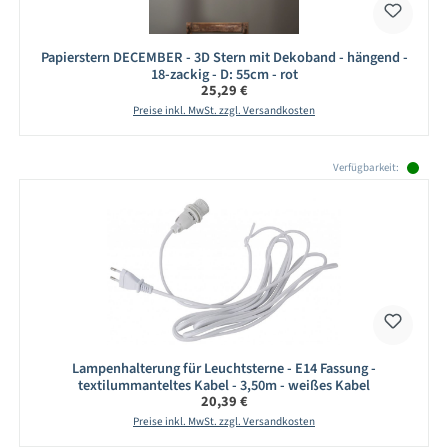
Papierstern DECEMBER - 3D Stern mit Dekoband - hängend -
18-zackig - D: 55cm - rot
Regulärer Preis:
25,29 €
Preise inkl. MwSt. zzgl. Versandkosten
Produktgalerie überspringen
Verfügbarkeit:
Lampenhalterung für Leuchtsterne - E14 Fassung -
textilummanteltes Kabel - 3,50m - weißes Kabel
Regulärer Preis:
20,39 €
Preise inkl. MwSt. zzgl. Versandkosten