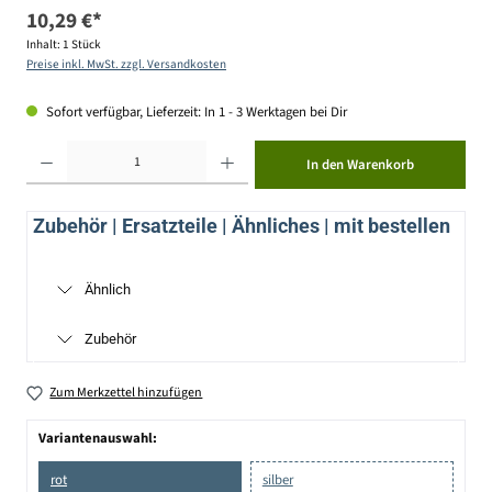
10,29 €*
Inhalt:
1 Stück
Preise inkl. MwSt. zzgl. Versandkosten
Sofort verfügbar, Lieferzeit: In 1 - 3 Werktagen bei Dir
Produkt Anzahl: Gib den gewünschten Wert ein oder benutze die Schaltflächen um die Anzahl zu erhöhen ode
In den Warenkorb
Zubehör | Ersatzteile | Ähnliches | mit bestellen
Ähnlich
Zubehör
Zum Merkzettel hinzufügen
Variantenauswahl:
rot
silber