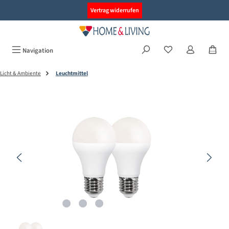
alt springen
Vertrag widerrufen
Navigation
Licht & Ambiente
Leuchtmittel
Bildergalerie überspringen