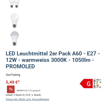
LED Leuchtmittel 2er Pack A60 - E27 -
12W - warmweiss 3000K - 1050lm -
PROMOLED
StarTrading
5,49 €*
%
10,79 €
(49.12% gespart)
Inhalt:
2 Stück
(2,75 € / 1 Stück)
Preise inkl. MwSt. zzgl. Versandkosten