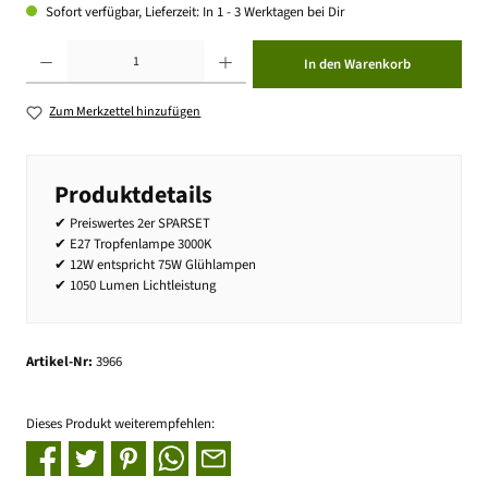
Sofort verfügbar, Lieferzeit: In 1 - 3 Werktagen bei Dir
Produkt Anzahl: Gib den gewünschten Wert ein oder benutze die Schaltflächen um die Anzahl zu erhöhen ode
In den Warenkorb
Zum Merkzettel hinzufügen
Produktdetails
✔ Preiswertes 2er SPARSET
✔ E27 Tropfenlampe 3000K
✔ 12W entspricht 75W Glühlampen
✔ 1050 Lumen Lichtleistung
Artikel-Nr:
3966
Dieses Produkt weiterempfehlen: