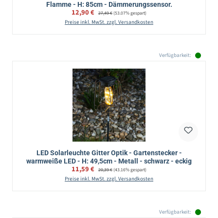
Flamme - H: 85cm - Dämmerungssensor.
Verkaufspreis:
12,90 €
Regulärer Preis:
27,49 €
(53.07% gespart)
Preise inkl. MwSt. zzgl. Versandkosten
Verfügbarkeit:
LED Solarleuchte Gitter Optik - Gartenstecker -
warmweiße LED - H: 49,5cm - Metall - schwarz - eckig
Verkaufspreis:
11,59 €
Regulärer Preis:
20,39 €
(43.16% gespart)
Preise inkl. MwSt. zzgl. Versandkosten
Verfügbarkeit: