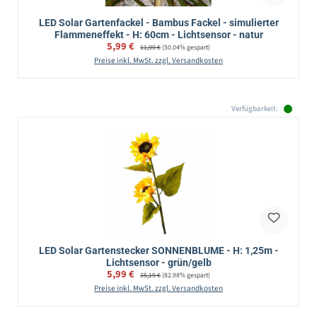
LED Solar Gartenfackel - Bambus Fackel - simulierter
Flammeneffekt - H: 60cm - Lichtsensor - natur
Verkaufspreis:
5,99 €
Regulärer Preis:
11,99 €
(50.04% gespart)
Preise inkl. MwSt. zzgl. Versandkosten
Verfügbarkeit:
LED Solar Gartenstecker SONNENBLUME - H: 1,25m -
Lichtsensor - grün/gelb
Verkaufspreis:
5,99 €
Regulärer Preis:
35,19 €
(82.98% gespart)
Preise inkl. MwSt. zzgl. Versandkosten