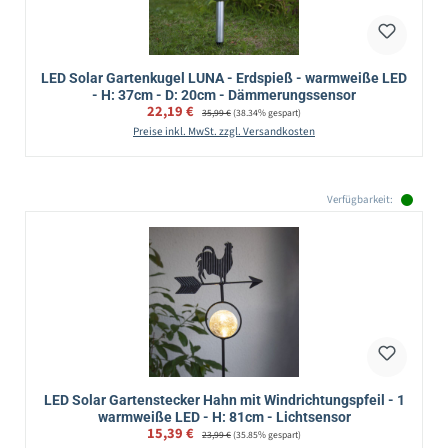
LED Solar Gartenkugel LUNA - Erdspieß - warmweiße LED
- H: 37cm - D: 20cm - Dämmerungssensor
Verkaufspreis:
22,19 €
Regulärer Preis:
35,99 €
(38.34% gespart)
Preise inkl. MwSt. zzgl. Versandkosten
Verfügbarkeit:
LED Solar Gartenstecker Hahn mit Windrichtungspfeil - 1
warmweiße LED - H: 81cm - Lichtsensor
Verkaufspreis:
15,39 €
Regulärer Preis:
23,99 €
(35.85% gespart)