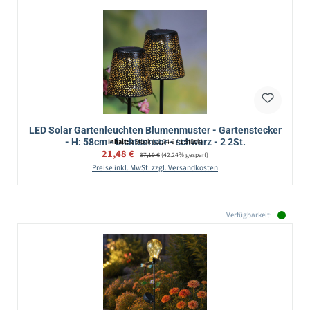
LED Solar Gartenleuchten Blumenmuster - Gartenstecker
- H: 58cm - Lichtsensor - schwarz - 2 2St.
Inhalt:
2 Stück
(10,74 € / 1 Stück)
Verkaufspreis:
21,48 €
Regulärer Preis:
37,19 €
(42.24% gespart)
Preise inkl. MwSt. zzgl. Versandkosten
Verfügbarkeit: