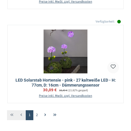
Preise inkl. MwSt. zzgl. Versandkosten
Verfügbarkeit:
LED Solarstab Hortensie - pink - 27 kaltweiße LED - H:
77cm, D: 16cm - Dämmerungssensor
Verkaufspreis:
30,09 €
Regulärer Preis:
38,49 €
(21.82% gespart)
Preise inkl. MwSt. zzgl. Versandkosten
Seite
Seite
1
2