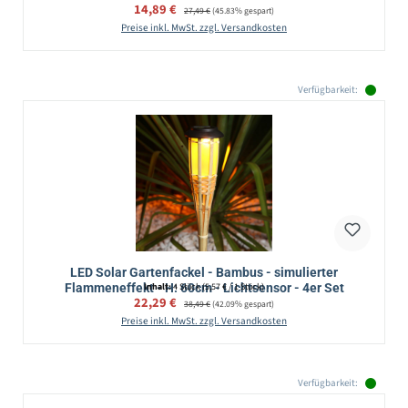
Verkaufspreis:
14,89 €
Regulärer Preis:
27,49 €
(45.83% gespart)
Preise inkl. MwSt. zzgl. Versandkosten
Verfügbarkeit:
LED Solar Gartenfackel - Bambus - simulierter
Flammeneffekt - H: 60cm - Lichtsensor - 4er Set
Inhalt:
4 Stück
(5,57 € / 1 Stück)
Verkaufspreis:
22,29 €
Regulärer Preis:
38,49 €
(42.09% gespart)
Preise inkl. MwSt. zzgl. Versandkosten
Verfügbarkeit: