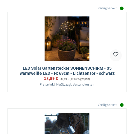
Verfügbarkeit:
LED Solar Gartenstecker SONNENSCHIRM - 35
warmweiße LED - H: 69cm - Lichtsensor - schwarz
Verkaufspreis:
18,59 €
Regulärer Preis:
30,89 €
(39.82% gespart)
Preise inkl. MwSt. zzgl. Versandkosten
Verfügbarkeit: