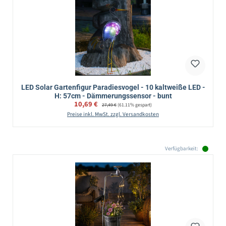
LED Solar Gartenfigur Paradiesvogel - 10 kaltweiße LED -
H: 57cm - Dämmerungssensor - bunt
Verkaufspreis:
10,69 €
Regulärer Preis:
27,49 €
(61.11% gespart)
Preise inkl. MwSt. zzgl. Versandkosten
Verfügbarkeit: