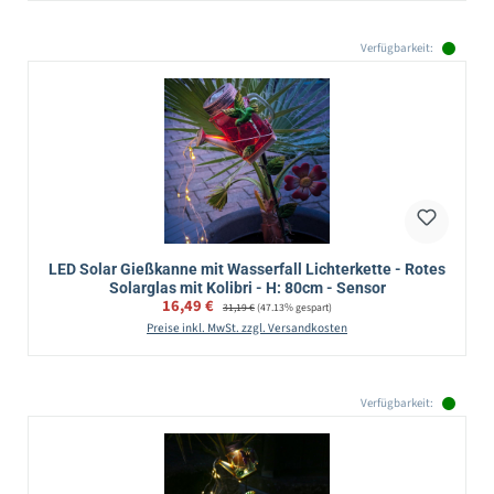
Verfügbarkeit:
LED Solar Gießkanne mit Wasserfall Lichterkette - Rotes
Solarglas mit Kolibri - H: 80cm - Sensor
Verkaufspreis:
16,49 €
Regulärer Preis:
31,19 €
(47.13% gespart)
Preise inkl. MwSt. zzgl. Versandkosten
Verfügbarkeit: