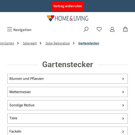
alt springen
Vertrag widerrufen
Navigation
im Garten
Solarwelt
Solar Dekoration
Gartenstecker
Gartenstecker
Blumen und Pflanzen
Wettermesser
Sonstige Motive
Tiere
Fackeln