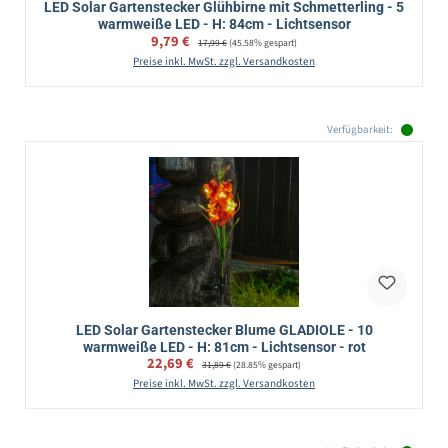
LED Solar Gartenstecker Glühbirne mit Schmetterling - 5
warmweiße LED - H: 84cm - Lichtsensor
Verkaufspreis:
9,79 €
Regulärer Preis:
17,99 €
(45.58% gespart)
Preise inkl. MwSt. zzgl. Versandkosten
Verfügbarkeit:
LED Solar Gartenstecker Blume GLADIOLE - 10
warmweiße LED - H: 81cm - Lichtsensor - rot
Verkaufspreis:
22,69 €
Regulärer Preis:
31,89 €
(28.85% gespart)
Preise inkl. MwSt. zzgl. Versandkosten