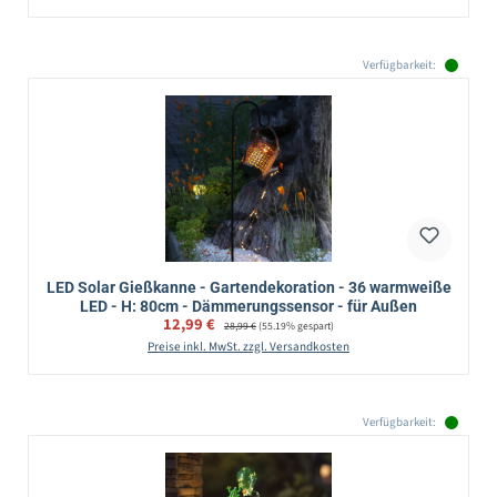
Verfügbarkeit:
LED Solar Gießkanne - Gartendekoration - 36 warmweiße
LED - H: 80cm - Dämmerungssensor - für Außen
Verkaufspreis:
12,99 €
Regulärer Preis:
28,99 €
(55.19% gespart)
Preise inkl. MwSt. zzgl. Versandkosten
Verfügbarkeit: