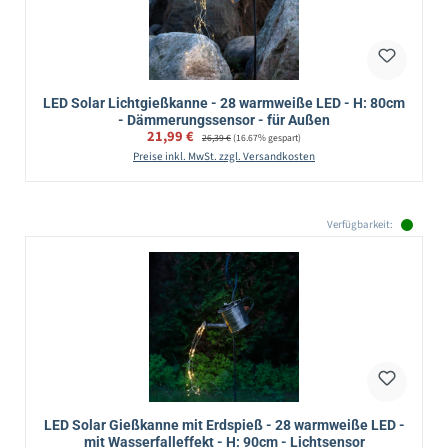
LED Solar Lichtgießkanne - 28 warmweiße LED - H: 80cm
- Dämmerungssensor - für Außen
Verkaufspreis:
21,99 €
Regulärer Preis:
26,39 €
(16.67% gespart)
Preise inkl. MwSt. zzgl. Versandkosten
Verfügbarkeit:
LED Solar Gießkanne mit Erdspieß - 28 warmweiße LED -
mit Wasserfalleffekt - H: 90cm - Lichtsensor