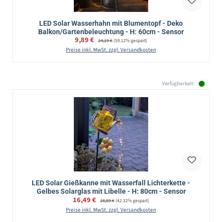
LED Solar Wasserhahn mit Blumentopf - Deko
Balkon/Gartenbeleuchtung - H: 60cm - Sensor
Verkaufspreis:
9,89 €
Regulärer Preis:
24,19 €
(59.12% gespart)
Preise inkl. MwSt. zzgl. Versandkosten
Verfügbarkeit:
LED Solar Gießkanne mit Wasserfall Lichterkette -
Gelbes Solarglas mit Libelle - H: 80cm - Sensor
Verkaufspreis:
16,49 €
Regulärer Preis:
28,59 €
(42.32% gespart)
Preise inkl. MwSt. zzgl. Versandkosten