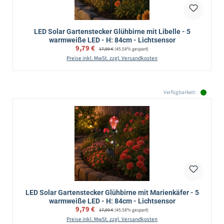
LED Solar Gartenstecker Glühbirne mit Libelle - 5
warmweiße LED - H: 84cm - Lichtsensor
Verkaufspreis:
9,79 €
Regulärer Preis:
17,99 €
(45.58% gespart)
Preise inkl. MwSt. zzgl. Versandkosten
Verfügbarkeit:
LED Solar Gartenstecker Glühbirne mit Marienkäfer - 5
warmweiße LED - H: 84cm - Lichtsensor
Verkaufspreis:
9,79 €
Regulärer Preis:
17,99 €
(45.58% gespart)
Preise inkl. MwSt. zzgl. Versandkosten