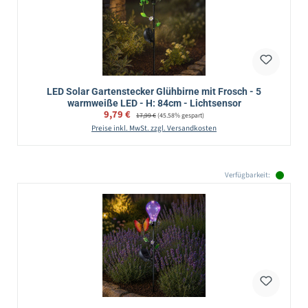
LED Solar Gartenstecker Glühbirne mit Frosch - 5
warmweiße LED - H: 84cm - Lichtsensor
Verkaufspreis:
9,79 €
Regulärer Preis:
17,99 €
(45.58% gespart)
Preise inkl. MwSt. zzgl. Versandkosten
Verfügbarkeit: