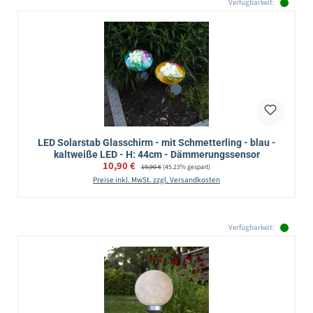
Verfügbarkeit:
LED Solarstab Glasschirm - mit Schmetterling - blau -
kaltweiße LED - H: 44cm - Dämmerungssensor
Verkaufspreis:
10,90 €
Regulärer Preis:
19,90 €
(45.23% gespart)
Preise inkl. MwSt. zzgl. Versandkosten
Verfügbarkeit: