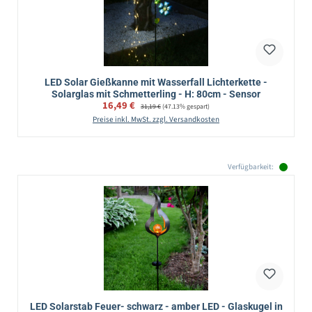
LED Solar Gießkanne mit Wasserfall Lichterkette -
Solarglas mit Schmetterling - H: 80cm - Sensor
Verkaufspreis:
16,49 €
Regulärer Preis:
31,19 €
(47.13% gespart)
Preise inkl. MwSt. zzgl. Versandkosten
Verfügbarkeit:
LED Solarstab Feuer- schwarz - amber LED - Glaskugel in