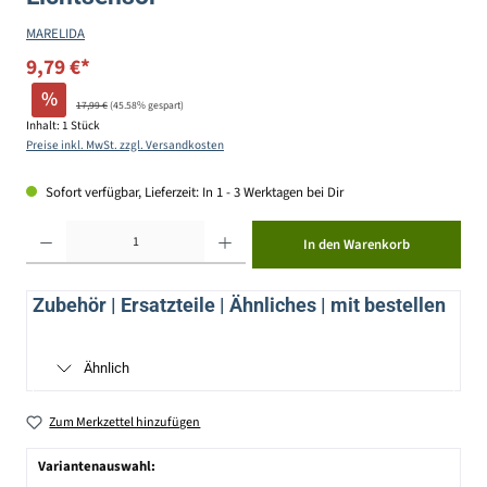
MARELIDA
9,79 €*
%
17,99 €
(45.58% gespart)
Inhalt:
1 Stück
Preise inkl. MwSt. zzgl. Versandkosten
Sofort verfügbar, Lieferzeit: In 1 - 3 Werktagen bei Dir
Produkt Anzahl: Gib den gewünschten Wert ein oder benutze die Schaltflächen um die Anzahl zu erhöhen ode
In den Warenkorb
Zubehör | Ersatzteile | Ähnliches | mit bestellen
Ähnlich
Zum Merkzettel hinzufügen
Variantenauswahl: