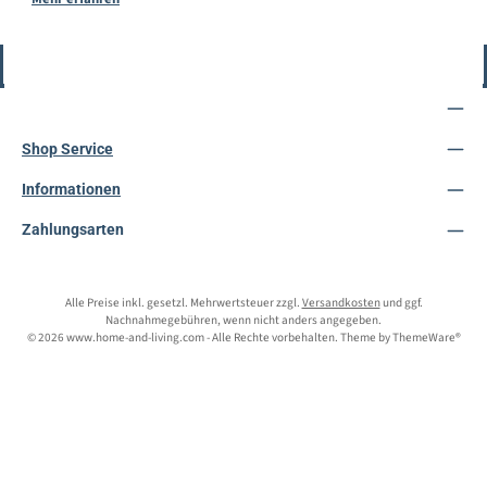
Vertrag widerrufen
Service-Hotline
Shop Service
Informationen
Zahlungsarten
Alle Preise inkl. gesetzl. Mehrwertsteuer zzgl.
Versandkosten
und ggf.
Nachnahmegebühren, wenn nicht anders angegeben.
© 2026 www.home-and-living.com - Alle Rechte vorbehalten. Theme by
ThemeWare®