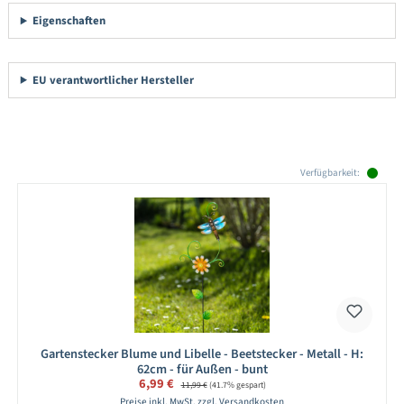
Eigenschaften
EU verantwortlicher Hersteller
Produktgalerie überspringen
Verfügbarkeit:
Gartenstecker Blume und Libelle - Beetstecker - Metall - H:
62cm - für Außen - bunt
Verkaufspreis:
6,99 €
Regulärer Preis:
11,99 €
(41.7% gespart)
Preise inkl. MwSt. zzgl. Versandkosten