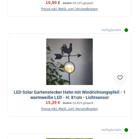
Verkaufspreis:
10,90 €
Regulärer Preis:
19,90 €
(45.23% gespart)
Preise inkl. MwSt. zzgl. Versandkosten
Verfügbarkeit:
LED Solar Gartenstecker Hahn mit Windrichtungspfeil - 1
warmweiße LED - H: 81cm - Lichtsensor
Verkaufspreis:
15,39 €
Regulärer Preis:
23,99 €
(35.85% gespart)
Preise inkl. MwSt. zzgl. Versandkosten
Verfügbarkeit: