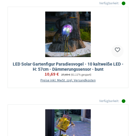
Verfügbarkeit:
LED Solar Gartenfigur Paradiesvogel - 10 kaltweiße LED -
H: 57cm - Dämmerungssensor - bunt
Verkaufspreis:
10,69 €
Regulärer Preis:
27,49 €
(61.11% gespart)
Preise inkl. MwSt. zzgl. Versandkosten
Verfügbarkeit: