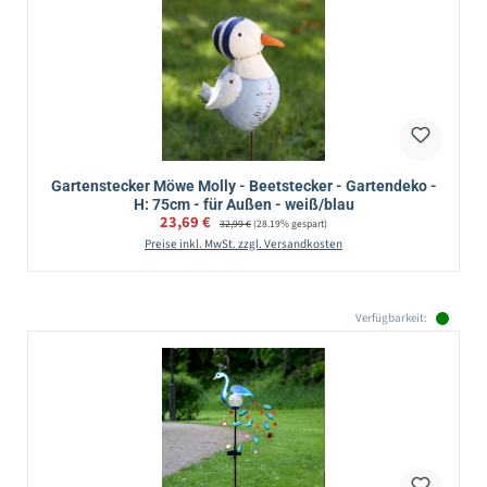
Gartenstecker Möwe Molly - Beetstecker - Gartendeko -
H: 75cm - für Außen - weiß/blau
Verkaufspreis:
23,69 €
Regulärer Preis:
32,99 €
(28.19% gespart)
Preise inkl. MwSt. zzgl. Versandkosten
Verfügbarkeit: