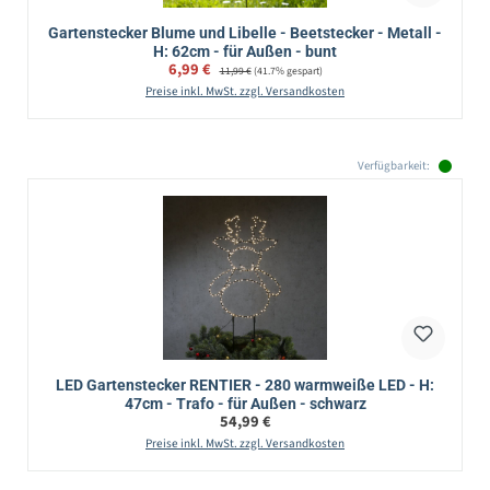
Gartenstecker Blume und Libelle - Beetstecker - Metall -
H: 62cm - für Außen - bunt
Verkaufspreis:
6,99 €
Regulärer Preis:
11,99 €
(41.7% gespart)
Preise inkl. MwSt. zzgl. Versandkosten
Verfügbarkeit:
LED Gartenstecker RENTIER - 280 warmweiße LED - H:
47cm - Trafo - für Außen - schwarz
Regulärer Preis:
54,99 €
Preise inkl. MwSt. zzgl. Versandkosten