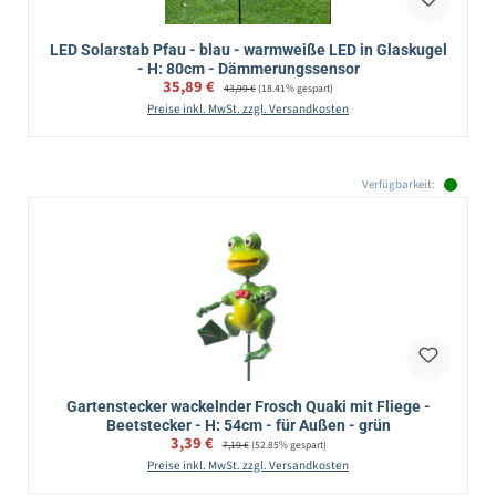
LED Solarstab Pfau - blau - warmweiße LED in Glaskugel
- H: 80cm - Dämmerungssensor
Verkaufspreis:
35,89 €
Regulärer Preis:
43,99 €
(18.41% gespart)
Preise inkl. MwSt. zzgl. Versandkosten
Verfügbarkeit:
Gartenstecker wackelnder Frosch Quaki mit Fliege -
Beetstecker - H: 54cm - für Außen - grün
Verkaufspreis:
3,39 €
Regulärer Preis:
7,19 €
(52.85% gespart)
Preise inkl. MwSt. zzgl. Versandkosten