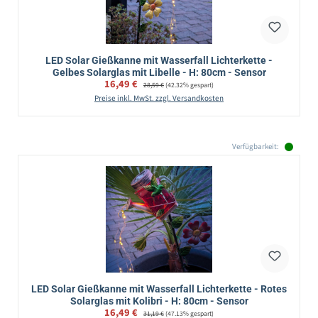
LED Solar Gießkanne mit Wasserfall Lichterkette -
Gelbes Solarglas mit Libelle - H: 80cm - Sensor
Verkaufspreis:
16,49 €
Regulärer Preis:
28,59 €
(42.32% gespart)
Preise inkl. MwSt. zzgl. Versandkosten
Verfügbarkeit:
LED Solar Gießkanne mit Wasserfall Lichterkette - Rotes
Solarglas mit Kolibri - H: 80cm - Sensor
Verkaufspreis:
16,49 €
Regulärer Preis:
31,19 €
(47.13% gespart)