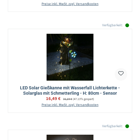
Preise inkl. MwSt. zzgl. Versandkosten
Verfügbarkeit:
LED Solar Gießkanne mit Wasserfall Lichterkette -
Solarglas mit Schmetterling - H: 80cm - Sensor
Verkaufspreis:
16,49 €
Regulärer Preis:
31,19 €
(47.13% gespart)
Preise inkl. MwSt. zzgl. Versandkosten
Verfügbarkeit: