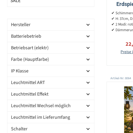
SALE
Erdspi
✔ Schimmern
D
✔ H: 37cm, D
Hersteller
✔ 2 Modi: rot
✔ Dämmerun
Batteriebetrieb
Ver
22
Betriebsart (elektr)
Preise 
Farbe (Hauptfarbe)
IP Klasse
Artikel-Nr: 8064
Leuchtmittel ART
Leuchtmittel Effekt
Leuchtmittel Wechsel möglich
Leuchtmittel im Lieferumfang
Schalter