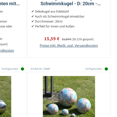
hten mit
Schwimmkugel - D: 20cm -
- Sensor -
glänzend
en
✔ Dekokugel aus Edelstahl
✔ Auch als Schwimmkugel einsetzbar
ensor
✔ Durchmesser: 20cm
asse oder
✔ Perfekt für Innen und Außen
Verkaufspreis:
Regulärer Preis:
15,59 €
ck)
21,69 €
(28.12% gespart)
spart)
Preise inkl. MwSt. zzgl. Versandkosten
sandkosten
Verfügbarkeit:
Artikel-Nr: 25888
Verfügbarkeit: