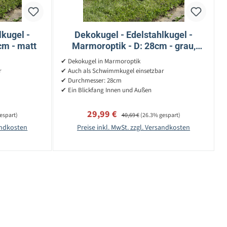
lkugel -
Dekokugel - Edelstahlkugel -
cm - matt
Marmoroptik - D: 28cm - grau,
blau, rot
✔ Dekokugel in Marmoroptik
r
✔ Auch als Schwimmkugel einsetzbar
✔ Durchmesser: 28cm
✔ Ein Blickfang Innen und Außen
Verkaufspreis:
Regulärer Preis:
29,99 €
espart)
40,69 €
(26.3% gespart)
sandkosten
Preise inkl. MwSt. zzgl. Versandkosten