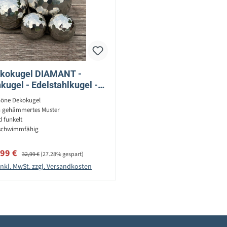
kokugel DIAMANT -
kugel - Edelstahlkugel -
ert - D: 25cm - auch als
öne Dekokugel
Schwimmkugel
h gehämmertes Muster
d funkelt
 schwimmfähig
kaufspreis:
Regulärer Preis:
,99 €
32,99 €
(27.28% gespart)
inkl. MwSt. zzgl. Versandkosten