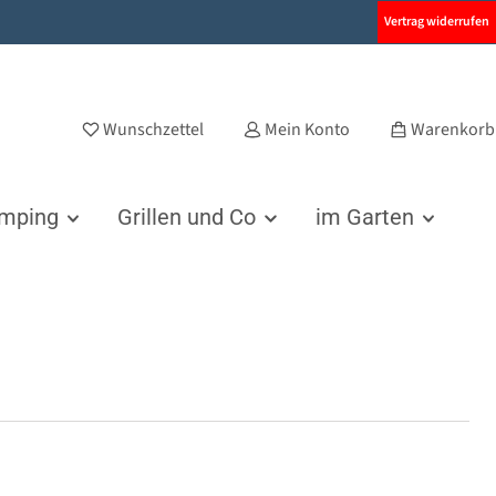
Vertrag widerrufen
Wunschzettel
Mein Konto
Warenkorb
amping
Grillen und Co
im Garten