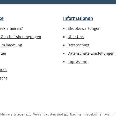
ce
Informationen
 reklamieren?
Shopbewertungen
e Geschäftsbedingungen
Über Uns
um Recycling
Datenschutz
rten
Datenschutz-Einstellungen
Impressum
sten
echt
l. Mehrwertsteuer zzgl.
Versandkosten
und ggf. Nachnahmegebühren, wenn n