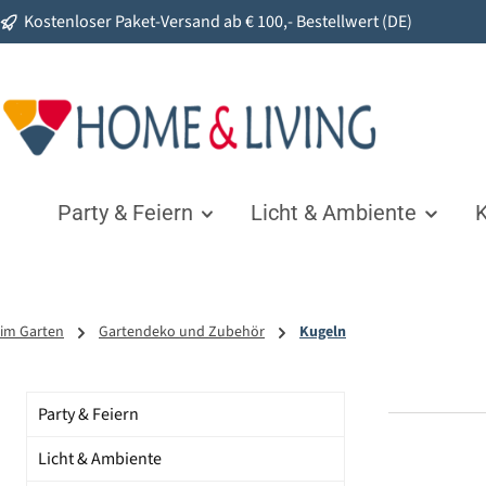
Kostenloser Paket-Versand ab € 100,- Bestellwert (DE)
springen
Zur Hauptnavigation springen
Party & Feiern
Licht & Ambiente
K
im Garten
Gartendeko und Zubehör
Kugeln
Party & Feiern
Licht & Ambiente