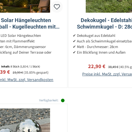
 Solar Hängeleuchten
Dekokugel - Edelstah
all - Kugelleuchten mit
Schwimmkugel - D: 28
ffekt - H: 9cm - Sensor -
 LED Solar Hängeleuchten
✔ Dekokugel aus Edelstahl
8 Stück
ten mit Flammenffekt
✔ Auch als Schwimmkugel einsetzba
er: 6cm, Dämmerungssensor
✔ Matt - Durchmesser: 28cm
ckfang auf Deiner Terrasse oder
✔ Ein Blickfang Innen und Außen
Verkaufspreis:
Regulärer Preis:
22,90 €
Inhalt:
8 Stück
(1,92 € / 1 Stück)
38,49 €
(40.5% g
kaufspreis:
Regulärer Preis:
,39 €
23,99 €
(35.85% gespart)
Preise inkl. MwSt. zzgl. Ver
inkl. MwSt. zzgl. Versandkosten
Verfügbarkeit: