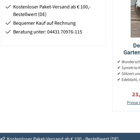
Kostenloser Paket-Versand ab € 100,-
Bestellwert (DE)
Bequemer Kauf auf Rechnung
Beratung unter: 04431 70976-115
De
Garten
poli
✔ Wundersch
✔ Symetrisc
✔ Glitzert un
✔ Edelstahl,
Ver
23
Preise 
Kostenloser Paket-Versand ab € 100,- Bestellwert (DE)