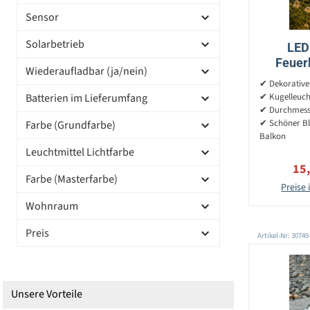
Sensor
Solarbetrieb
LED
Feuerb
Wiederaufladbar (ja/nein)
Flammene
✔ Dekorative
Batterien im Lieferumfang
✔ Kugelleuch
✔ Durchmess
✔ Schöner Bli
Farbe (Grundfarbe)
Balkon
Leuchtmittel Lichtfarbe
Ver
15
Farbe (Masterfarbe)
Preise 
Wohnraum
Preis
Artikel-Nr: 30749
Unsere Vorteile