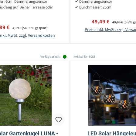
er: 6cm, Dämmerungssensor
✔ Dämmerungssensor
ckfang auf Deiner Terrasse oder
✔ Durchmesser: 25cm
Verkaufspreis:
Regulärer Preis:
49,49 €
49,89 €
(0.8% g
rkaufspreis:
Regulärer Preis:
,89 €
4,19 €
(54.89% gespart)
Preise inkl. MwSt. zzgl. Ver
inkl. MwSt. zzgl. Versandkosten
Verfügbarkeit:
Artikel-Nr: 8063
lar Gartenkugel LUNA -
LED Solar Hängele