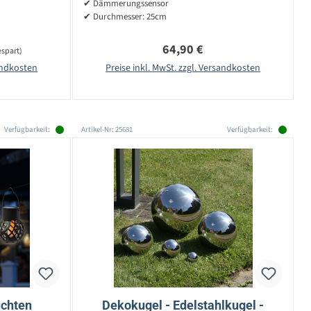
✔ Dämmerungssensor
✔ Durchmesser: 25cm
Regulärer Preis:
64,90 €
espart)
sandkosten
Preise inkl. MwSt. zzgl. Versandkosten
Verfügbarkeit:
Artikel-Nr: 25681
Verfügbarkeit:
uchten
Dekokugel - Edelstahlkugel -