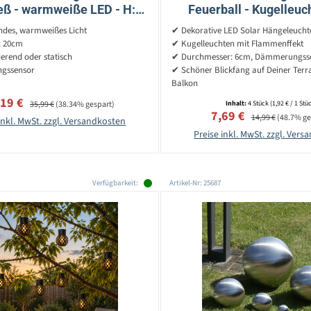
eß - warmweiße LED - H:
Feuerball - Kugelleuc
37cm - D: 20cm -
Flammeneffekt - H: 9cm 
des, warmweißes Licht
✔ Dekorative LED Solar Hängeleucht
ämmerungssensor
4 Stück
: 20cm
✔ Kugelleuchten mit Flammenffekt
ierend oder statisch
✔ Durchmesser: 6cm, Dämmerungss
gssensor
✔ Schöner Blickfang auf Deiner Terr
Balkon
kaufspreis:
Regulärer Preis:
,19 €
35,99 €
(38.34% gespart)
Inhalt:
4 Stück
(1,92 € / 1 Stü
Verkaufspreis:
Regulärer Preis:
7,69 €
14,99 €
(48.7% ge
inkl. MwSt. zzgl. Versandkosten
Preise inkl. MwSt. zzgl. Ver
Verfügbarkeit:
Artikel-Nr: 25687