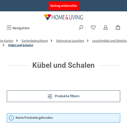
alt springen
Vertrag widerrufen
Navigation
im Garten
Gartenbeleuchtung
Dekorative Leuchten
Leuchtmöbel und Objekte
Kübel und Schalen
Kübel und Schalen
Produkte filtern
Keine Produkte gefunden.