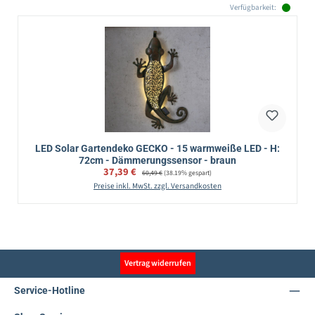
Verfügbarkeit:
LED Solar Gartendeko GECKO - 15 warmweiße LED - H:
72cm - Dämmerungssensor - braun
Verkaufspreis:
37,39 €
Regulärer Preis:
60,49 €
(38.19% gespart)
Preise inkl. MwSt. zzgl. Versandkosten
Vertrag widerrufen
Service-Hotline