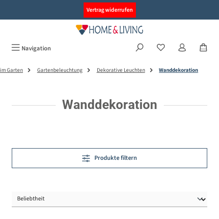
alt springen
Vertrag widerrufen
Navigation
im Garten
Gartenbeleuchtung
Dekorative Leuchten
Wanddekoration
Wanddekoration
Produkte filtern