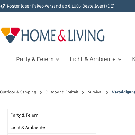
Kostenloser Paket-Versand ab € 100,- Bestellwert (DE)
springen
Zur Hauptnavigation springen
Party & Feiern
Licht & Ambiente
K
Outdoor & Camping
Outdoor & Freizeit
Survival
Verteidigun
Party & Feiern
Licht & Ambiente