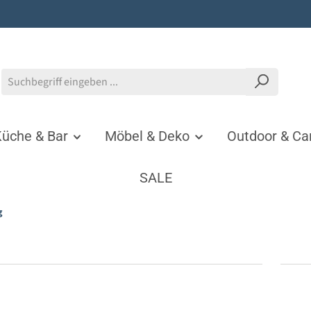
üche & Bar
Möbel & Deko
Outdoor & C
SALE
g