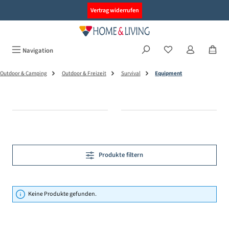
alt springen
Vertrag widerrufen
Navigation
Outdoor & Camping
Outdoor & Freizeit
Survival
Equipment
Produkte filtern
Keine Produkte gefunden.