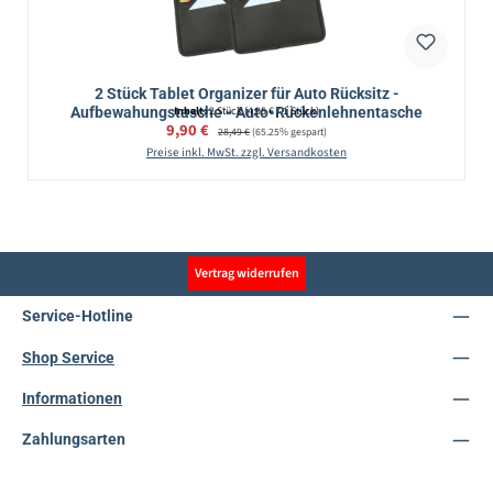
2 Stück Tablet Organizer für Auto Rücksitz -
Aufbewahungstasche - Auto-Rückenlehnentasche
Inhalt:
2 Stück
(4,95 € / 1 Stück)
Verkaufspreis:
9,90 €
Regulärer Preis:
28,49 €
(65.25% gespart)
Preise inkl. MwSt. zzgl. Versandkosten
Vertrag widerrufen
Service-Hotline
Shop Service
Informationen
Zahlungsarten