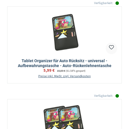
Verfügbarkeit:
Tablet Organizer für Auto Rücksitz - universal -
Aufbewahrungstasche - Auto-Rückenlehnentasche
Verkaufspreis:
5,99 €
Regulärer Preis:
15,59 €
(61.58% gespart)
Preise inkl. MwSt. zzgl. Versandkosten
Verfügbarkeit: