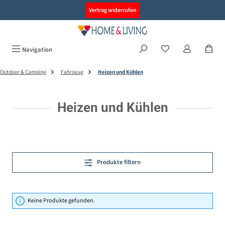
alt springen
Vertrag widerrufen
Navigation
Outdoor & Camping
Fahrzeug
Heizen und Kühlen
Heizen und Kühlen
Produkte filtern
Keine Produkte gefunden.