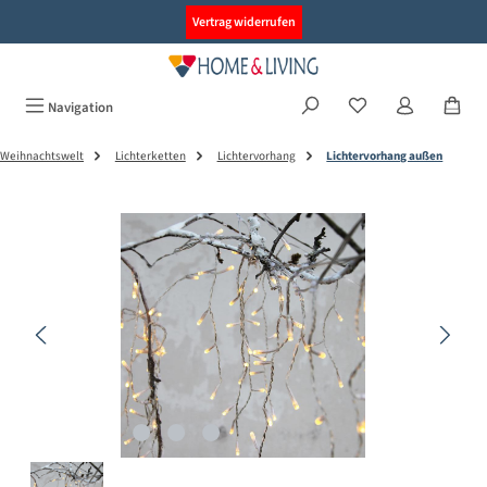
alt springen
Vertrag widerrufen
Navigation
Weihnachtswelt
Lichterketten
Lichtervorhang
Lichtervorhang außen
Bildergalerie überspringen