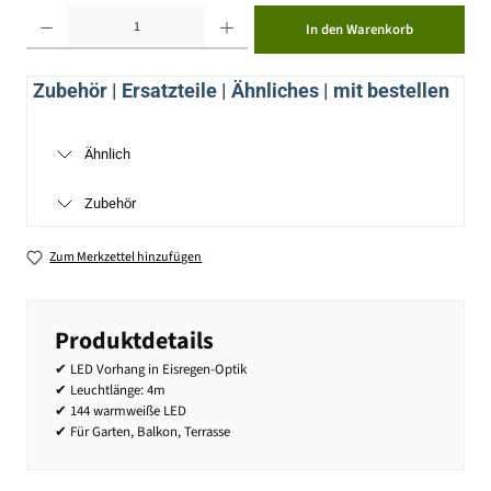
Produkt Anzahl: Gib den gewünschten Wert ein oder benutze die Schaltflächen um die Anzahl zu erhöhen ode
In den Warenkorb
Zubehör | Ersatzteile | Ähnliches | mit bestellen
Ähnlich
Zubehör
Zum Merkzettel hinzufügen
Produktdetails
✔ LED Vorhang in Eisregen-Optik
✔ Leuchtlänge: 4m
✔ 144 warmweiße LED
✔ Für Garten, Balkon, Terrasse