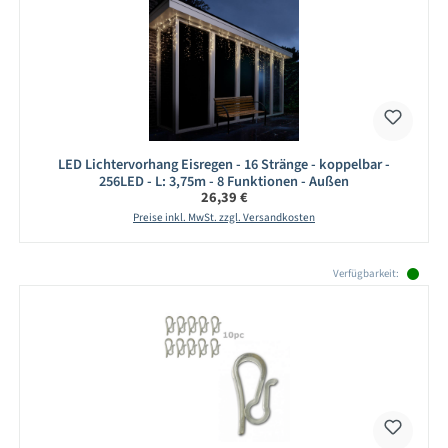
LED Lichtervorhang Eisregen - 16 Stränge - koppelbar -
256LED - L: 3,75m - 8 Funktionen - Außen
Regulärer Preis:
26,39 €
Preise inkl. MwSt. zzgl. Versandkosten
Produktgalerie überspringen
Verfügbarkeit: