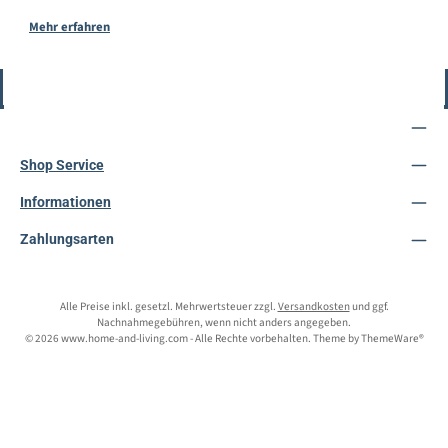
Mehr erfahren
Vertrag widerrufen
Service-Hotline
Shop Service
Informationen
Zahlungsarten
Alle Preise inkl. gesetzl. Mehrwertsteuer zzgl.
Versandkosten
und ggf.
Nachnahmegebühren, wenn nicht anders angegeben.
© 2026 www.home-and-living.com - Alle Rechte vorbehalten. Theme by
ThemeWare®