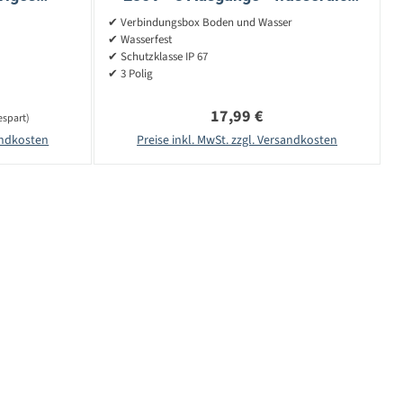
el -
bis 1m - 3 polig - 125x40x64
✔ Verbindungsbox Boden und Wasser
✔ Wasserfest
✔ Schutzklasse IP 67
✔ 3 Polig
Regulärer Preis:
17,99 €
espart)
sandkosten
Preise inkl. MwSt. zzgl. Versandkosten