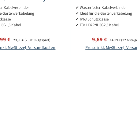
07RNF5G1,5 Kabel -
H07RNF3G2,5 Kab
er Kabelverbinder
✔ Wasserfester Kabelverbinder
Gartenelektro
Gartenelektro
ie Gartenverkabelung
✔ Ideal für die Gartenverkabelung
zklasse
✔ IP68 Schutzklasse
H5G1,5 Kabel
✔ Für H07RNH3G2,5 Kabel
kaufspreis:
Regulärer Preis:
Verkaufspreis:
Regulärer Preis:
,99 €
9,69 €
23,99 €
(25.01% gespart)
14,39 €
(32.66% g
inkl. MwSt. zzgl. Versandkosten
Preise inkl. MwSt. zzgl. Ver