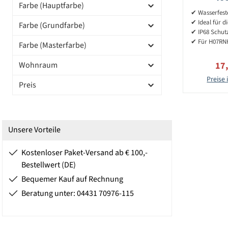
Farbe (Hauptfarbe)
H
✔ Wasserfest
✔ Ideal für d
Farbe (Grundfarbe)
✔ IP68 Schut
✔ Für H07RN
Farbe (Masterfarbe)
Ver
Wohnraum
17
Preise 
Preis
Unsere Vorteile
Kostenloser Paket-Versand ab € 100,-
Bestellwert (DE)
Bequemer Kauf auf Rechnung
Beratung unter: 04431 70976-115