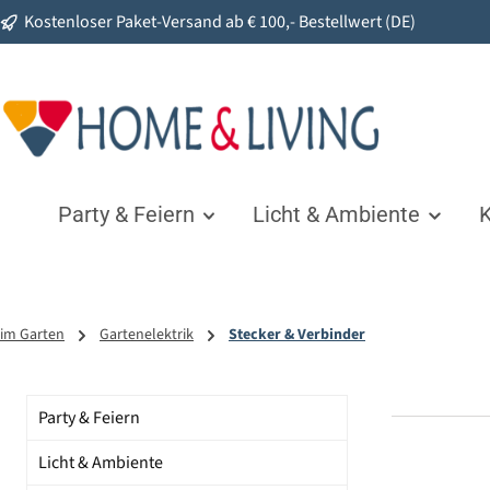
Kostenloser Paket-Versand ab € 100,- Bestellwert (DE)
springen
Zur Hauptnavigation springen
Party & Feiern
Licht & Ambiente
K
im Garten
Gartenelektrik
Stecker & Verbinder
Party & Feiern
Licht & Ambiente