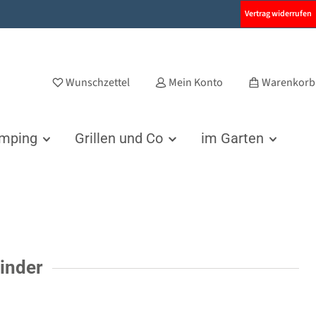
Vertrag widerrufen
Wunschzettel
Mein Konto
Warenkorb
amping
Grillen und Co
im Garten
inder