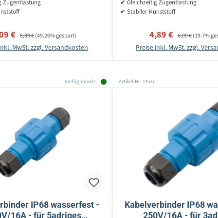
g Zugentlastung
✔ Gleichzeitig Zugentlastung
nststoff
✔ Stabiler Kunststoff
rkaufspreis:
Regulärer Preis:
Verkaufspreis:
Regulärer Preis:
,09 €
4,89 €
6,09 €
(49.26% gespart)
6,09 €
(19.7% ge
inkl. MwSt. zzgl. Versandkosten
Preise inkl. MwSt. zzgl. Ver
Verfügbarkeit:
Artikel-Nr: 14527
rbinder IP68 wasserfest -
Kabelverbinder IP68 wa
V/16A - für 5adriges
250V/16A - für 3ad