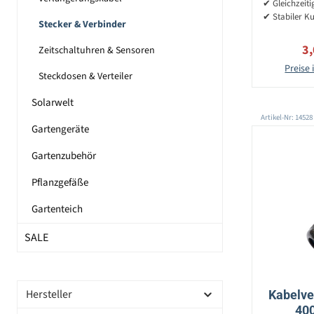
✔ Gleichzeiti
✔ Stabiler Ku
Stecker & Verbinder
Ve
3
Zeitschaltuhren & Sensoren
Preise 
Steckdosen & Verteiler
Solarwelt
Artikel-Nr: 14528
Gartengeräte
Gartenzubehör
Pflanzgefäße
Gartenteich
SALE
Hersteller
Kabelve
400