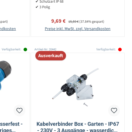
✔ Schutzart IP 68
✔ 3 Polig
Verkaufspreis:
Regulärer Preis:
9,69 €
spart)
15,59 €
(37.84% gespart)
sandkosten
Preise inkl. MwSt. zzgl. Versandkosten
Verfügbarkeit:
Artikel-Nr: 20442
Verfügbarkeit:
Ausverkauft
sserfest -
Kabelverbinder Box - Garten - IP67
riges
- 230V - 3 Ausgänge - wasserdicht