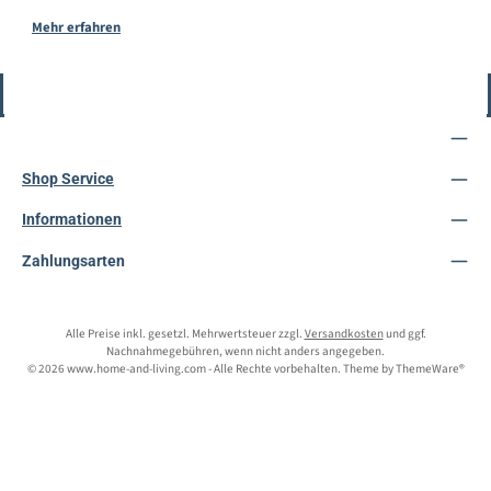
Mehr erfahren
Vertrag widerrufen
Service-Hotline
Shop Service
Informationen
Zahlungsarten
Alle Preise inkl. gesetzl. Mehrwertsteuer zzgl.
Versandkosten
und ggf.
Nachnahmegebühren, wenn nicht anders angegeben.
© 2026 www.home-and-living.com - Alle Rechte vorbehalten. Theme by
ThemeWare®