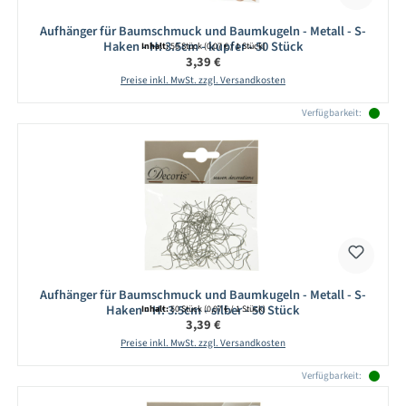
Aufhänger für Baumschmuck und Baumkugeln - Metall - S-
Haken - H: 3.5cm - kupfer - 50 Stück
Inhalt:
50 Stück
(0,07 € / 1 Stück)
Regulärer Preis:
3,39 €
Preise inkl. MwSt. zzgl. Versandkosten
Verfügbarkeit:
Aufhänger für Baumschmuck und Baumkugeln - Metall - S-
Haken - H: 3.5cm - silber - 50 Stück
Inhalt:
50 Stück
(0,07 € / 1 Stück)
Regulärer Preis:
3,39 €
Preise inkl. MwSt. zzgl. Versandkosten
Verfügbarkeit: