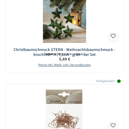
Christbaumschmuck STERN - Weihnachtsbaumschmuck -
bruchfest - H: 7,5cm - grün - 6er Set
Inhalt:
6 Stück
(0,92 € / 1 Stück)
Regulärer Preis:
5,49 €
Preise inkl. MwSt. zzgl. Versandkosten
Produktgalerie überspringen
Verfügbarkeit: