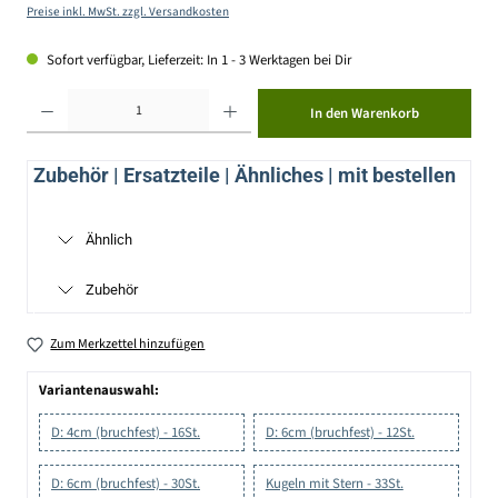
Preise inkl. MwSt. zzgl. Versandkosten
Sofort verfügbar, Lieferzeit: In 1 - 3 Werktagen bei Dir
Produkt Anzahl: Gib den gewünschten Wert ein oder benutze die Schaltflächen um die Anzahl zu erhöhen ode
In den Warenkorb
Zubehör | Ersatzteile | Ähnliches | mit bestellen
Ähnlich
Zubehör
Zum Merkzettel hinzufügen
Variantenauswahl:
D: 4cm (bruchfest) - 16St.
D: 6cm (bruchfest) - 12St.
D: 6cm (bruchfest) - 30St.
Kugeln mit Stern - 33St.