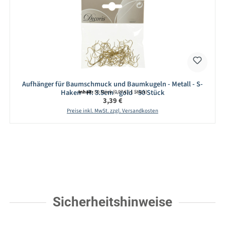
Aufhänger für Baumschmuck und Baumkugeln - Metall - S-
Haken - H: 3.5cm - gold - 50 Stück
Inhalt:
50 Stück
(0,07 € / 1 Stück)
Regulärer Preis:
3,39 €
Preise inkl. MwSt. zzgl. Versandkosten
Sicherheitshinweise