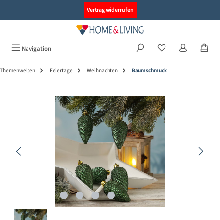
alt springen
Vertrag widerrufen
Navigation
Themenwelten
Feiertage
Weihnachten
Baumschmuck
Bildergalerie überspringen