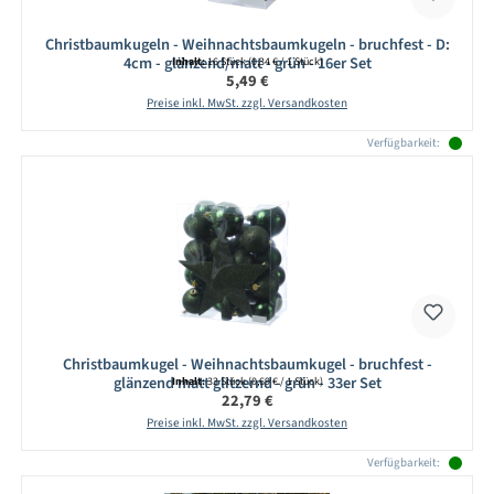
Christbaumkugeln - Weihnachtsbaumkugeln - bruchfest - D:
4cm - glänzend/matt - grün - 16er Set
Inhalt:
16 Stück
(0,34 € / 1 Stück)
Regulärer Preis:
5,49 €
Preise inkl. MwSt. zzgl. Versandkosten
Verfügbarkeit:
Christbaumkugel - Weihnachtsbaumkugel - bruchfest -
glänzend matt glitzernd - grün - 33er Set
Inhalt:
33 Stück
(0,69 € / 1 Stück)
Regulärer Preis:
22,79 €
Preise inkl. MwSt. zzgl. Versandkosten
Verfügbarkeit: