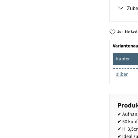
Zube
Zum Merkzett
Variantena
kupfer
silber
Produk
✔ Aufhän
✔ 50 kup
✔ H: 3,5c
✔ Ideal 