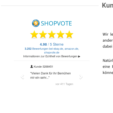
Kun
Wir l
ander
dabei 
Natür
eine 
könne