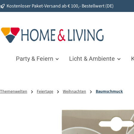
Kostenloser Paket-Versand ab € 100,- Bestellwert (DE)
springen
Zur Hauptnavigation springen
Party & Feiern
Licht & Ambiente
K
Themenwelten
Feiertage
Weihnachten
Baumschmuck
Bildergalerie überspringen