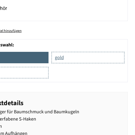
hör
el hinzufügen
uswahl:
gold
tdetails
ger für Baumschmuck und Baumkugeln
ferfabene S-Haken
m
zum Aufhängen