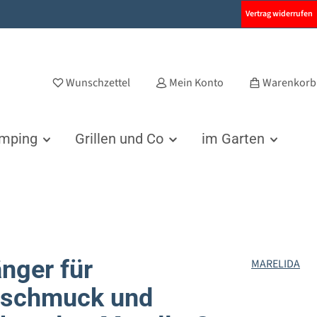
Vertrag widerrufen
Wunschzettel
Mein Konto
Warenkorb
amping
Grillen und Co
im Garten
nger für
MARELIDA
schmuck und