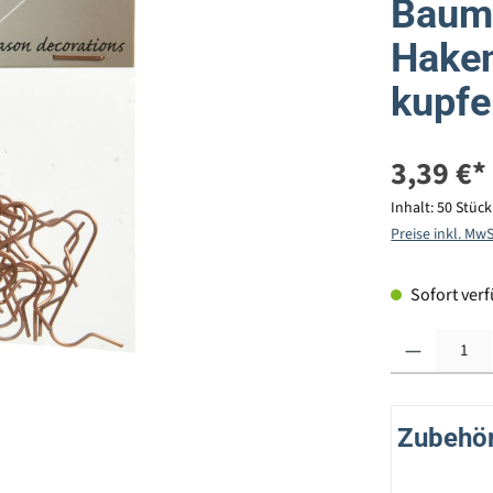
Baumk
Haken
kupfe
3,39 €*
Inhalt:
50 Stüc
Preise inkl. Mw
Sofort verfü
Produkt Anzahl: G
Zubehör 