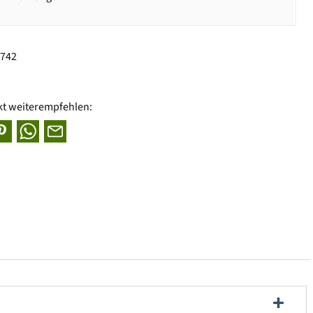
8742
kt weiterempfehlen: