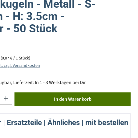
ugeln - Metall - S-
 - H: 3.5cm -
r - 50 Stück
k
(0,07 € / 1 Stück)
St. zzgl. Versandkosten
gbar, Lieferzeit: In 1 - 3 Werktagen bei Dir
ib den gewünschten Wert ein oder benutze die Schaltflächen um die Anzahl zu erhöhen od
In den Warenkorb
| Ersatzteile | Ähnliches | mit bestellen