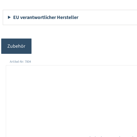
EU verantwortlicher Hersteller
Zubehör
Produktgalerie überspringen
Artikel-Nr: 7804