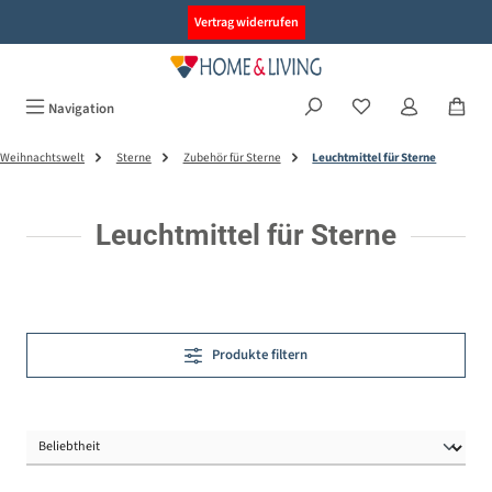
alt springen
Vertrag widerrufen
Navigation
Weihnachtswelt
Sterne
Zubehör für Sterne
Leuchtmittel für Sterne
Leuchtmittel für Sterne
Produkte filtern