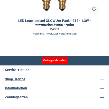
LED Leuchtmittel GLOW 2er Pack - E14 - 1,3W -
warmweiss 2100K - 90lm
Inhalt:
2 Stück
(4,55 € / 1 Stück)
Regulärer Preis:
9,09 €
Preise inkl. MwSt. zzgl. Versandkosten
Vertrag widerrufen
Service-Hotline
Shop Service
Informationen
Zahlungsarten