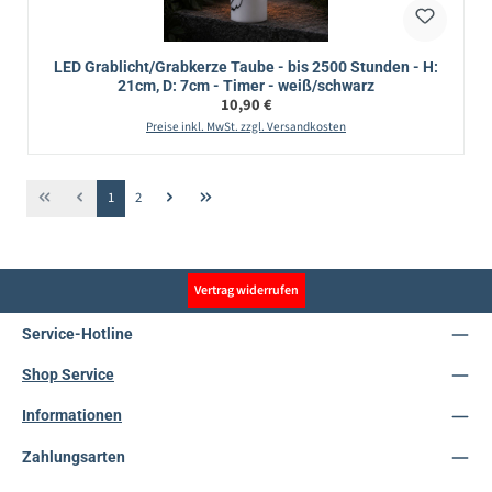
LED Grablicht/Grabkerze Taube - bis 2500 Stunden - H:
21cm, D: 7cm - Timer - weiß/schwarz
Regulärer Preis:
10,90 €
Preise inkl. MwSt. zzgl. Versandkosten
Seite
Seite
1
2
Vertrag widerrufen
Service-Hotline
Shop Service
Informationen
Zahlungsarten