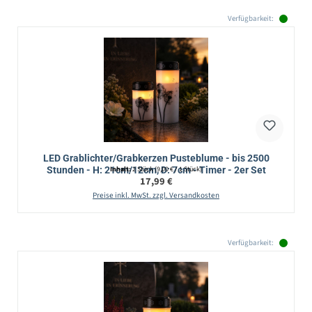
Verfügbarkeit:
LED Grablichter/Grabkerzen Pusteblume - bis 2500
Stunden - H: 21cm/12cm, D: 7cm - Timer - 2er Set
Inhalt:
2 Stück
(9,00 € / 1 Stück)
Regulärer Preis:
17,99 €
Preise inkl. MwSt. zzgl. Versandkosten
Verfügbarkeit: