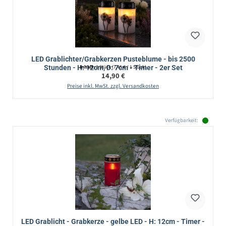
LED Grablichter/Grabkerzen Pusteblume - bis 2500
Stunden - H: 12cm, D: 7cm - Timer - 2er Set
Inhalt:
2 Stück
(7,45 € / 1 Stück)
Regulärer Preis:
14,90 €
Preise inkl. MwSt. zzgl. Versandkosten
Verfügbarkeit:
LED Grablicht - Grabkerze - gelbe LED - H: 12cm - Timer -