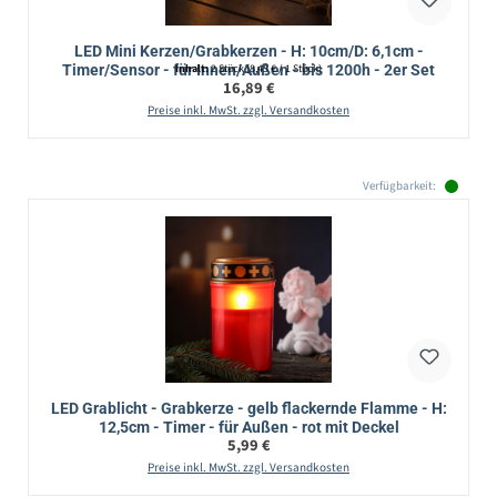
LED Mini Kerzen/Grabkerzen - H: 10cm/D: 6,1cm -
Timer/Sensor - für Innen/Außen - bis 1200h - 2er Set
Inhalt:
2 Stück
(8,45 € / 1 Stück)
Regulärer Preis:
16,89 €
Preise inkl. MwSt. zzgl. Versandkosten
Verfügbarkeit:
LED Grablicht - Grabkerze - gelb flackernde Flamme - H:
12,5cm - Timer - für Außen - rot mit Deckel
Regulärer Preis:
5,99 €
Preise inkl. MwSt. zzgl. Versandkosten