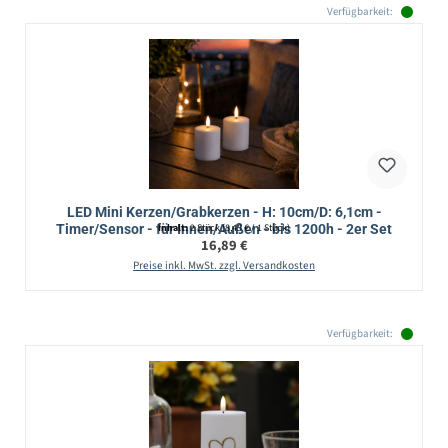
Verfügbarkeit:
LED Mini Kerzen/Grabkerzen - H: 10cm/D: 6,1cm -
Timer/Sensor - für Innen/Außen - bis 1200h - 2er Set
Inhalt:
2 Stück
(8,45 € / 1 Stück)
Regulärer Preis:
16,89 €
Preise inkl. MwSt. zzgl. Versandkosten
Verfügbarkeit: