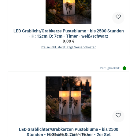
LED Grablicht/Grabkerze Pusteblume - bis 2500 Stunden
- H: 12cm, D: 7cm - Timer - weiß/schwarz
Regulärer Preis:
9,09 €
Preise inkl. MwSt. zzgl. Versandkosten
Verfügbarkeit:
LED Grablichter/Grabkerzen Pusteblume - bis 2500
Stunden - H: 21cm, D: 7cm - Timer - 2er Set
Inhalt:
2 Stück
(10,20 € / 1 Stück)