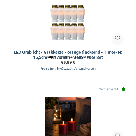
LED Grablicht - Grabkerze - orange flackernd - Timer- H:
15,5cm - für Außen - weiß - 10er Set
Inhalt:
10 Stück
(6,60 € / 1 Stück)
Regulärer Preis:
65,99 €
Preise inkl. MwSt. zzgl. Versandkosten
Verfügbarkeit: