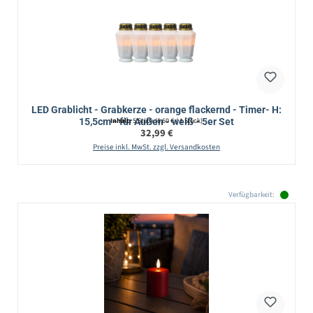
LED Grablicht - Grabkerze - orange flackernd - Timer- H:
15,5cm - für Außen - weiß - 5er Set
Inhalt:
5 Stück
(6,60 € / 1 Stück)
Regulärer Preis:
32,99 €
Preise inkl. MwSt. zzgl. Versandkosten
Verfügbarkeit: