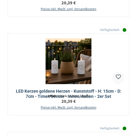
Regulärer Preis:
20,39 €
Preise inkl. MwSt. zzgl. Versandkosten
Verfügbarkeit:
LED Kerzen goldene Herzen - Kunststoff - H: 15cm - D:
7cm - Timer/Sensor - Innen/Außen - 2er Set
Inhalt:
2 Stück
(10,20 € / 1 Stück)
Regulärer Preis:
20,39 €
Preise inkl. MwSt. zzgl. Versandkosten
Verfügbarkeit: