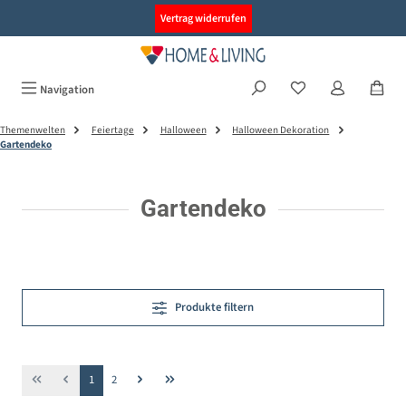
alt springen
Vertrag widerrufen
Navigation
Themenwelten
Feiertage
Halloween
Halloween Dekoration
Gartendeko
Gartendeko
Produkte filtern
Seite
Seite
1
2