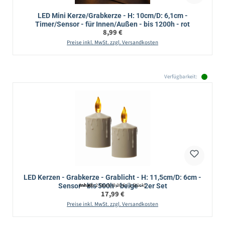
LED Mini Kerze/Grabkerze - H: 10cm/D: 6,1cm -
Timer/Sensor - für Innen/Außen - bis 1200h - rot
Regulärer Preis:
8,99 €
Preise inkl. MwSt. zzgl. Versandkosten
Verfügbarkeit:
LED Kerzen - Grabkerze - Grablicht - H: 11,5cm/D: 6cm -
Sensor - bis 500h - beige - 2er Set
Inhalt:
2 Stück
(9,00 € / 1 Stück)
Regulärer Preis:
17,99 €
Preise inkl. MwSt. zzgl. Versandkosten