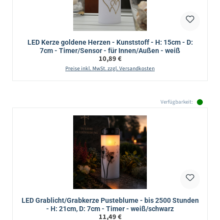
LED Kerze goldene Herzen - Kunststoff - H: 15cm - D:
7cm - Timer/Sensor - für Innen/Außen - weiß
Regulärer Preis:
10,89 €
Preise inkl. MwSt. zzgl. Versandkosten
Verfügbarkeit:
LED Grablicht/Grabkerze Pusteblume - bis 2500 Stunden
- H: 21cm, D: 7cm - Timer - weiß/schwarz
Regulärer Preis:
11,49 €