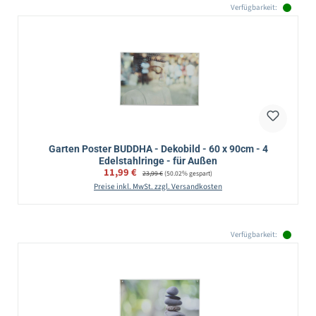
Verfügbarkeit:
Garten Poster BUDDHA - Dekobild - 60 x 90cm - 4
Edelstahlringe - für Außen
Verkaufspreis:
11,99 €
Regulärer Preis:
23,99 €
(50.02% gespart)
Preise inkl. MwSt. zzgl. Versandkosten
Verfügbarkeit: