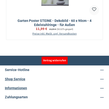
Garten Poster STEINE - Dekobild - 60 x 90cm - 4
Edelstahlringe - für Außen
Verkaufspreis:
11,99 €
Regulärer Preis:
23,99 €
(50.02% gespart)
Preise inkl. MwSt. zzgl. Versandkosten
Vertrag widerrufen
Service-Hotline
Shop Service
Informationen
Zahlungsarten