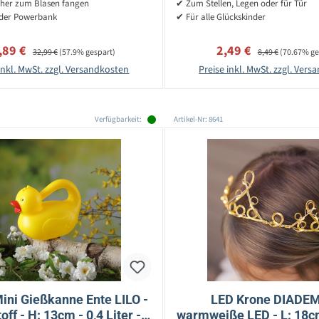
scher zum Blasen fangen
✔ Zum Stellen, Legen oder für Tür
oder Powerbank
✔ Für alle Glückskinder
kaufspreis:
Regulärer Preis:
Verkaufspreis:
Regulärer Preis:
,89 €
2,49 €
32,99 €
(57.9% gespart)
8,49 €
(70.67% ge
inkl. MwSt. zzgl. Versandkosten
Preise inkl. MwSt. zzgl. Ver
Verfügbarkeit:
Artikel-Nr: 8641
ini Gießkanne Ente LILO -
LED Krone DIADEM
off - H: 13cm - 0,4 Liter -
warmweiße LED - L: 18cm