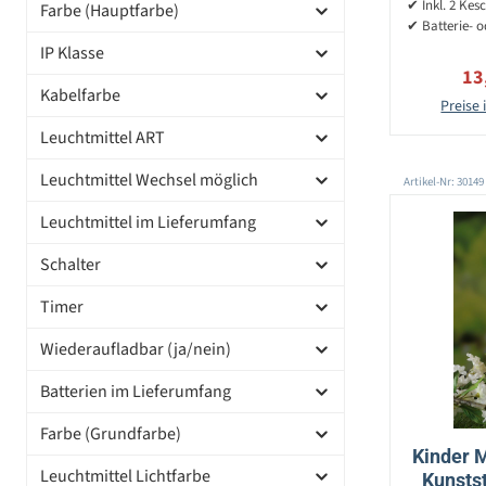
✔ Inkl. 2 Ke
Farbe (Hauptfarbe)
✔ Batterie- 
IP Klasse
Ver
13
Kabelfarbe
Preise 
Leuchtmittel ART
Leuchtmittel Wechsel möglich
Artikel-Nr: 30149
Leuchtmittel im Lieferumfang
Schalter
Timer
Wiederaufladbar (ja/nein)
Batterien im Lieferumfang
Farbe (Grundfarbe)
Kinder M
Leuchtmittel Lichtfarbe
Kunstst