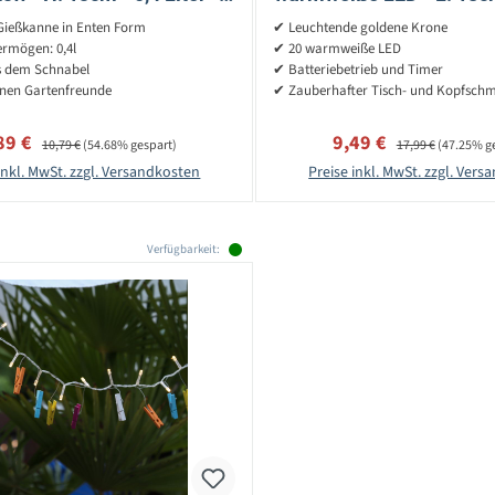
gelb
Batteriebetrieb - 
Gießkanne in Enten Form
✔ Leuchtende goldene Krone
rmögen: 0,4l
✔ 20 warmweiße LED
s dem Schnabel
✔ Batteriebetrieb und Timer
inen Gartenfreunde
✔ Zauberhafter Tisch- und Kopfsch
rkaufspreis:
Regulärer Preis:
Verkaufspreis:
Regulärer Preis:
89 €
9,49 €
10,79 €
(54.68% gespart)
17,99 €
(47.25% g
inkl. MwSt. zzgl. Versandkosten
Preise inkl. MwSt. zzgl. Ver
Verfügbarkeit: