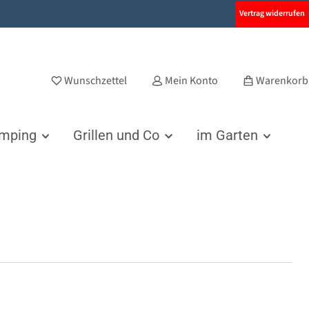
Vertrag widerrufen
Wunschzettel
Mein Konto
Warenkorb
amping
Grillen und Co
im Garten