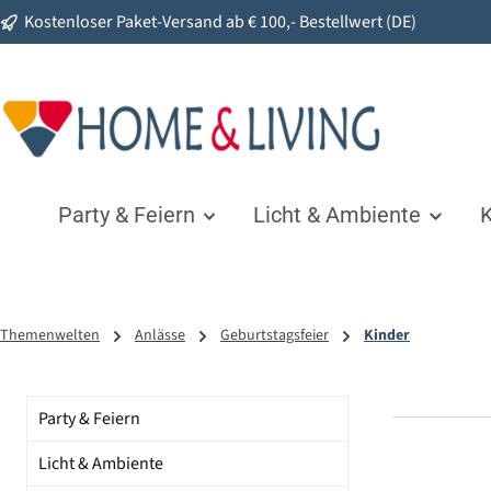
Kostenloser Paket-Versand ab € 100,- Bestellwert (DE)
springen
Zur Hauptnavigation springen
Party & Feiern
Licht & Ambiente
K
Themenwelten
Anlässe
Geburtstagsfeier
Kinder
Party & Feiern
Licht & Ambiente