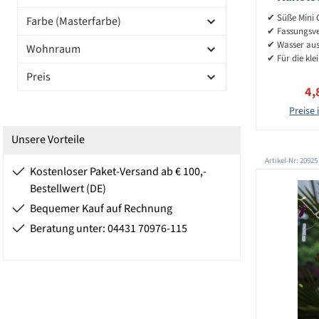
✔ Süße Mini 
Farbe (Masterfarbe)
✔ Fassungsve
✔ Wasser au
Wohnraum
✔ Für die kle
Preis
Ve
4,
Preise 
Unsere Vorteile
Artikel-Nr: 20925
Kostenloser Paket-Versand ab € 100,-
Bestellwert (DE)
Bequemer Kauf auf Rechnung
Beratung unter: 04431 70976-115