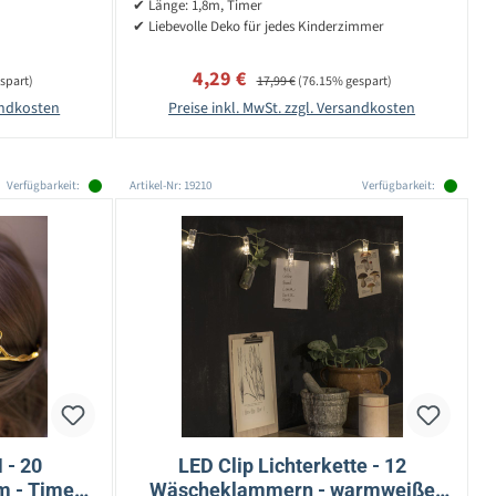
✔ Länge: 1,8m, Timer
✔ Liebevolle Deko für jedes Kinderzimmer
Verkaufspreis:
Regulärer Preis:
4,29 €
spart)
17,99 €
(76.15% gespart)
sandkosten
Preise inkl. MwSt. zzgl. Versandkosten
Verfügbarkeit:
Artikel-Nr: 19210
Verfügbarkeit:
 - 20
LED Clip Lichterkette - 12
 - Timer -
Wäscheklammern - warmweiße