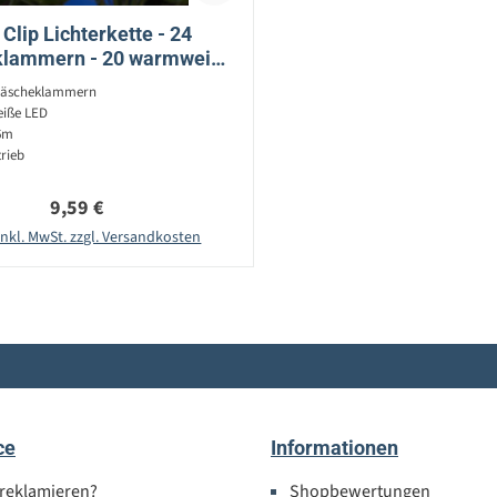
Clip Lichterkette - 24
lammern - 20 warmweiße
L: 0,96m - Batterie - bunt
Wäscheklammern
iße LED
6m
rieb
Regulärer Preis:
9,59 €
inkl. MwSt. zzgl. Versandkosten
ce
Informationen
 reklamieren?
Shopbewertungen