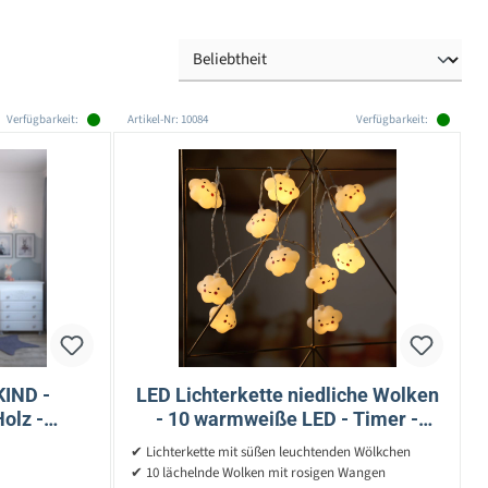
Verfügbarkeit:
Artikel-Nr: 10084
Verfügbarkeit:
KIND -
LED Lichterkette niedliche Wolken
olz -
- 10 warmweiße LED - Timer -
ode, Wand,
Batteriebetrieb - L: 1,8m - weiß
✔ Lichterkette mit süßen leuchtenden Wölkchen
un
✔ 10 lächelnde Wolken mit rosigen Wangen