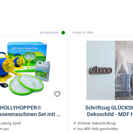
Verfügbarkeit:
Artikel-Nr: 8846
HOLLYHOPPER®
Schriftzug GLÜCKS
asenmaschinen Set mit 1L
Dekoschild - MDF H
ts-Fluid, 2x Fang-Kescher
17,5x3,5cm - für Komm
 Ladung Spaß
✔ Schöner Dekoschriftzug
Tür - naturbra
en pur
✔ Aus MDF Holz geschnitten