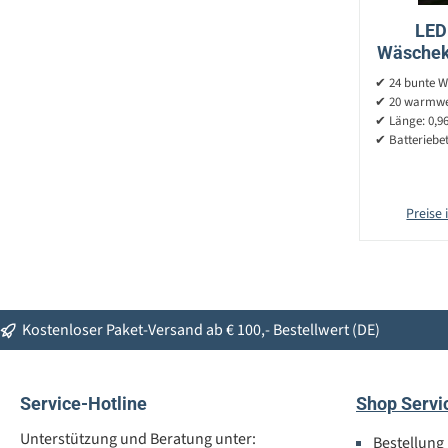
LED 
Wäschek
LED - 
✔ 24 bunte 
✔ 20 warmwe
✔ Länge: 0,9
✔ Batteriebet
Preise 
Kostenloser Paket-Versand ab € 100,- Bestellwert (DE)
Service-Hotline
Shop Servi
Unterstützung und Beratung unter:
Bestellung