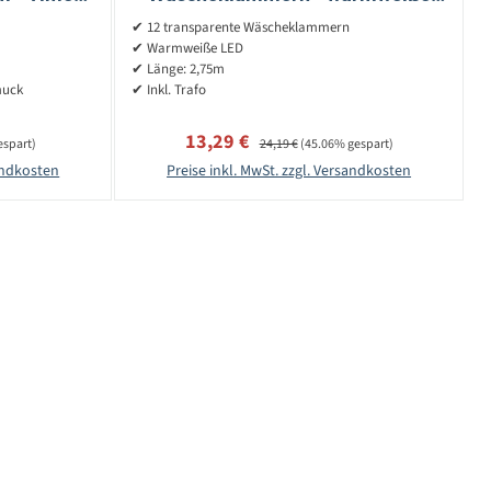
gold
LED - L: 2,75m - inkl. Trafo -
✔ 12 transparente Wäscheklammern
transparent
✔ Warmweiße LED
✔ Länge: 2,75m
muck
✔ Inkl. Trafo
Verkaufspreis:
Regulärer Preis:
13,29 €
espart)
24,19 €
(45.06% gespart)
sandkosten
Preise inkl. MwSt. zzgl. Versandkosten