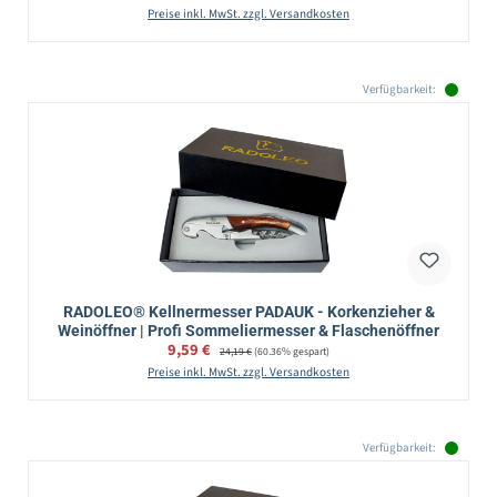
Preise inkl. MwSt. zzgl. Versandkosten
Verfügbarkeit:
RADOLEO® Kellnermesser PADAUK - Korkenzieher &
Weinöffner | Profi Sommeliermesser & Flaschenöffner
Verkaufspreis:
9,59 €
Regulärer Preis:
24,19 €
(60.36% gespart)
Preise inkl. MwSt. zzgl. Versandkosten
Verfügbarkeit: