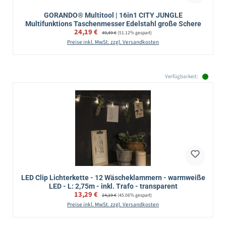
GORANDO® Multitool | 16in1 CITY JUNGLE
Multifunktions Taschenmesser Edelstahl große Schere
Verkaufspreis:
24,19 €
Regulärer Preis:
49,49 €
(51.12% gespart)
Preise inkl. MwSt. zzgl. Versandkosten
Verfügbarkeit:
LED Clip Lichterkette - 12 Wäscheklammern - warmweiße
LED - L: 2,75m - inkl. Trafo - transparent
Verkaufspreis:
13,29 €
Regulärer Preis:
24,19 €
(45.06% gespart)
Preise inkl. MwSt. zzgl. Versandkosten