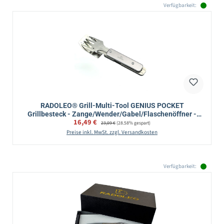
Verfügbarkeit:
RADOLEO® Grill-Multi-Tool GENIUS POCKET
Grillbesteck - Zange/Wender/Gabel/Flaschenöffner -
Verkaufspreis:
16,49 €
Regulärer Preis:
4in1
23,09 €
(28.58% gespart)
Preise inkl. MwSt. zzgl. Versandkosten
Verfügbarkeit: