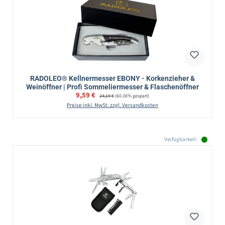
RADOLEO® Kellnermesser EBONY - Korkenzieher &
Weinöffner | Profi Sommeliermesser & Flaschenöffner
Verkaufspreis:
9,59 €
Regulärer Preis:
24,19 €
(60.36% gespart)
Preise inkl. MwSt. zzgl. Versandkosten
Verfügbarkeit: