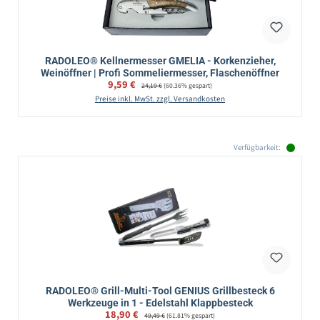
RADOLEO® Kellnermesser GMELIA - Korkenzieher,
Weinöffner | Profi Sommeliermesser, Flaschenöffner
Verkaufspreis:
9,59 €
Regulärer Preis:
24,19 €
(60.36% gespart)
Preise inkl. MwSt. zzgl. Versandkosten
Verfügbarkeit:
RADOLEO® Grill-Multi-Tool GENIUS Grillbesteck 6
Werkzeuge in 1 - Edelstahl Klappbesteck
Verkaufspreis:
18,90 €
Regulärer Preis:
49,49 €
(61.81% gespart)