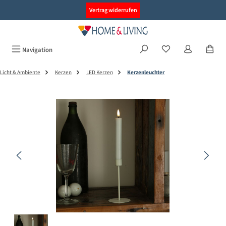
alt springen
Vertrag widerrufen
Navigation
Licht & Ambiente
Kerzen
LED Kerzen
Kerzenleuchter
Bildergalerie überspringen