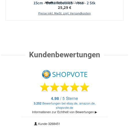
15cm - Batteriebetrieb - rosa - 2 Stk
Inhalt:
2 Stück
(12,65 € / 1 Stück)
Regulärer Preis:
25,29 €
Preise inkl. MwSt. zzgl. Versandkosten
Kundenbewertungen