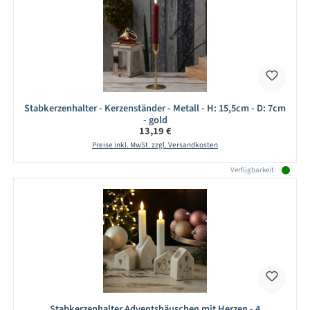
Stabkerzenhalter - Kerzenständer - Metall - H: 15,5cm - D: 7cm
- gold
Regulärer Preis:
13,19 €
Preise inkl. MwSt. zzgl. Versandkosten
Verfügbarkeit:
Stabkerzenhalter Adventshäuschen mit Herzen - 4