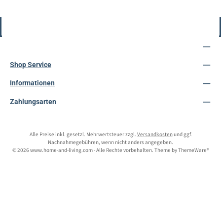
Vertrag widerrufen
Service-Hotline
Shop Service
Informationen
Zahlungsarten
Alle Preise inkl. gesetzl. Mehrwertsteuer zzgl.
Versandkosten
und ggf.
Nachnahmegebühren, wenn nicht anders angegeben.
© 2026 www.home-and-living.com - Alle Rechte vorbehalten. Theme by
ThemeWare®