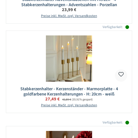
Stabkerzenhalterungen - Adventszahlen - Porzellan
Regulärer Preis:
23,99 €
Preise inkl. MwSt. zzgl. Versandkosten
Verfügbarkeit:
Stabkerzenhalter - Kerzenständer - Marmorplatte - 4
goldfarbene Kerzenhalterungen - H: 20cm - weiß
Verkaufspreis:
27,49 €
Regulärer Preis:
42,89 €
(35.91% gespart)
Preise inkl. MwSt. zzgl. Versandkosten
Produktgalerie überspringen
Verfügbarkeit: