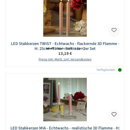
LED Stabkerzen TWIST - Echtwachs - flackernde 3D Flamme -
H: 25cm - Timer - hellrosa - 2er Set
Inhalt:
2 Stück
(6,60 € / 1 Stück)
Regulärer Preis:
13,19 €
Preise inkl. MwSt. zzgl. Versandkosten
Verfügbarkeit:
LED Stabkerzen MIA - Echtwachs - realistische 3D Flamme - H: