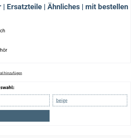
| Ersatzteile | Ähnliches | mit bestellen
ich
hör
el hinzufügen
uswahl:
beige