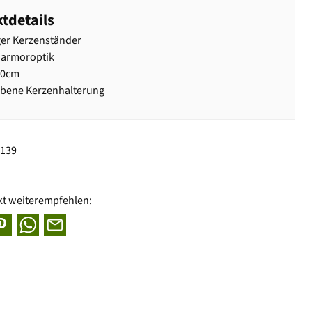
tdetails
er Kerzenständer
Marmoroptik
20cm
rbene Kerzenhalterung
8139
kt weiterempfehlen: