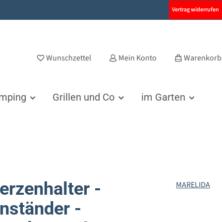
Vertrag widerrufen
Wunschzettel
Mein Konto
Warenkorb
amping
Grillen und Co
im Garten
erzenhalter -
MARELIDA
nständer -