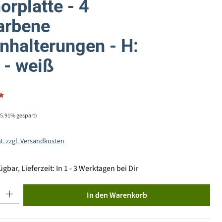
rplatte - 4
arbene
nhalterungen - H:
- weiß
*
35.91% gespart)
St. zzgl. Versandkosten
gbar, Lieferzeit: In 1 - 3 Werktagen bei Dir
ib den gewünschten Wert ein oder benutze die Schaltflächen um die Anzahl zu erhöhen od
In den Warenkorb