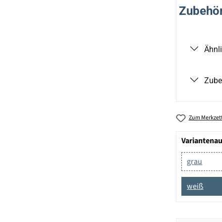
Zubehör 
Ähnl
Zube
Zum Merkzett
Variantena
grau
weiß