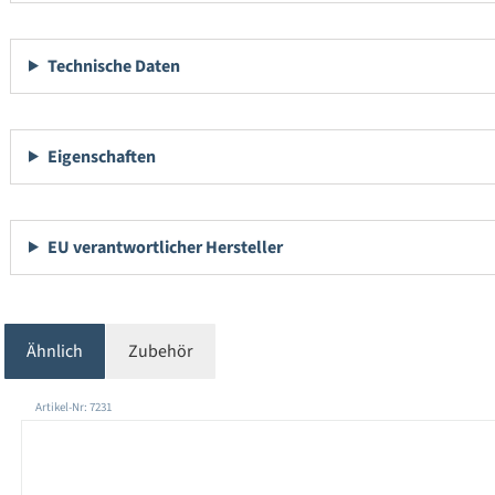
Technische Daten
Eigenschaften
EU verantwortlicher Hersteller
Ähnlich
Zubehör
Produktgalerie überspringen
Artikel-Nr: 7231