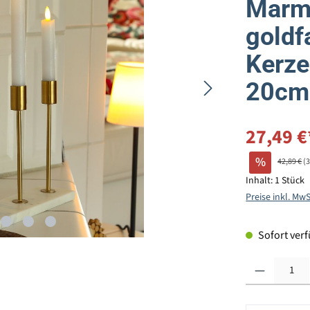
Marmo
goldf
Kerze
20cm 
27,49 €
%
42,89 €
(
Inhalt:
1 Stück
Preise inkl. Mw
Sofort verfü
Produkt Anzahl: G