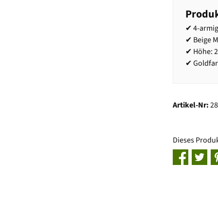
Produk
✔ 4-armig
✔ Beige 
✔ Höhe: 
✔ Goldfa
Artikel-Nr:
2
Dieses Produ