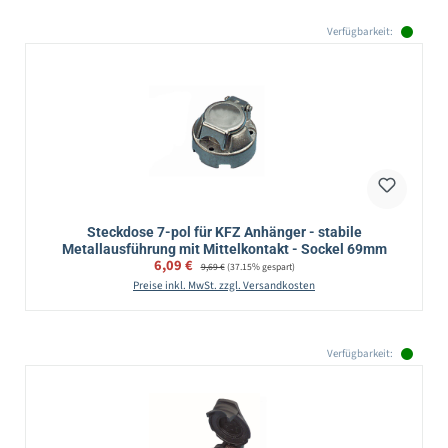
Verfügbarkeit:
Steckdose 7-pol für KFZ Anhänger - stabile
Metallausführung mit Mittelkontakt - Sockel 69mm
Verkaufspreis:
6,09 €
Regulärer Preis:
9,69 €
(37.15% gespart)
Preise inkl. MwSt. zzgl. Versandkosten
Verfügbarkeit: