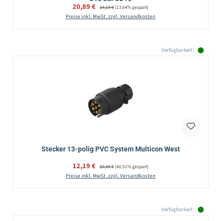
Verkaufspreis:
20,89 €
Regulärer Preis:
24,19 €
(13.64% gespart)
Preise inkl. MwSt. zzgl. Versandkosten
Verfügbarkeit:
Stecker 13-polig PVC System Multicon West
Verkaufspreis:
12,19 €
Regulärer Preis:
20,49 €
(40.51% gespart)
Preise inkl. MwSt. zzgl. Versandkosten
Verfügbarkeit: