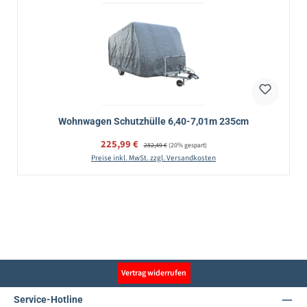
Wohnwagen Schutzhülle 6,40-7,01m 235cm
Verkaufspreis:
225,99 €
Regulärer Preis:
282,49 €
(20% gespart)
Preise inkl. MwSt. zzgl. Versandkosten
Vertrag widerrufen
Service-Hotline