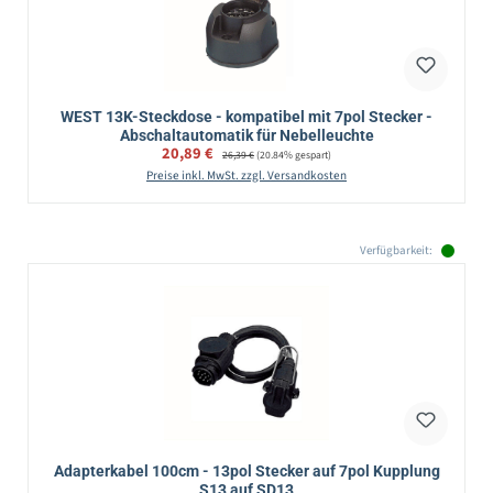
WEST 13K-Steckdose - kompatibel mit 7pol Stecker -
Abschaltautomatik für Nebelleuchte
Verkaufspreis:
20,89 €
Regulärer Preis:
26,39 €
(20.84% gespart)
Preise inkl. MwSt. zzgl. Versandkosten
Verfügbarkeit:
Adapterkabel 100cm - 13pol Stecker auf 7pol Kupplung
S13 auf SD13