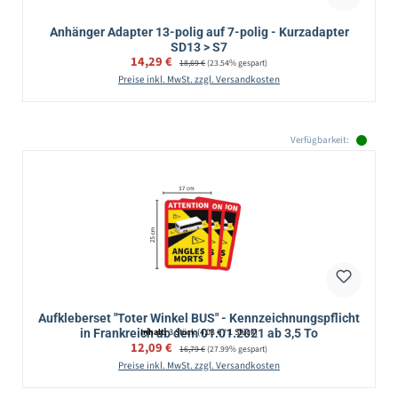
Anhänger Adapter 13-polig auf 7-polig - Kurzadapter
SD13 > S7
Verkaufspreis:
14,29 €
Regulärer Preis:
18,69 €
(23.54% gespart)
Preise inkl. MwSt. zzgl. Versandkosten
Verfügbarkeit:
Aufkleberset "Toter Winkel BUS" - Kennzeichnungspflicht
in Frankreich ab dem 01.01.2021 ab 3,5 To
Inhalt:
3 Stück
(4,03 € / 1 Stück)
Verkaufspreis:
12,09 €
Regulärer Preis:
16,79 €
(27.99% gespart)
Preise inkl. MwSt. zzgl. Versandkosten