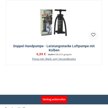
Doppel Handpumpe - Leistungsstarke Luftpumpe mit
Kolben
Verkaufspreis:
6,99 €
Regulärer Preis:
16,89 €
(58.61% gespart)
Preise inkl. MwSt. zzgl. Versandkosten
Vertrag widerrufen