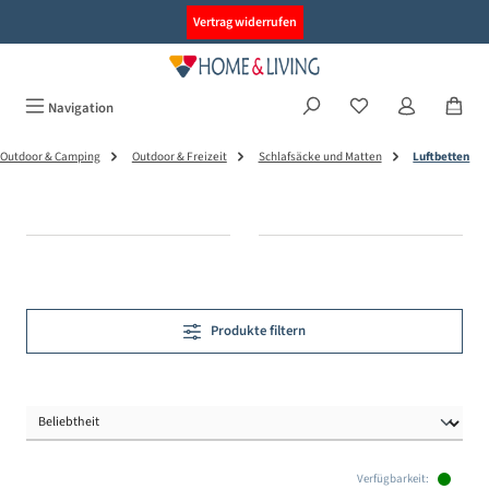
alt springen
Vertrag widerrufen
Navigation
Outdoor & Camping
Outdoor & Freizeit
Schlafsäcke und Matten
Luftbetten
Produkte filtern
Verfügbarkeit: