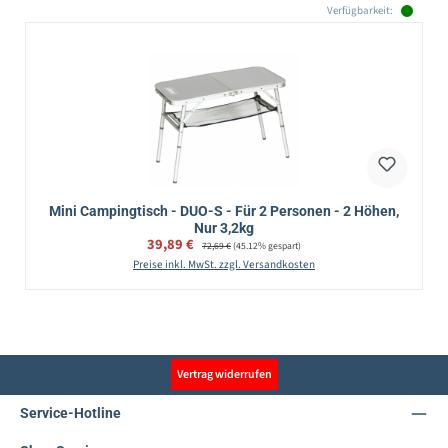
Verfügbarkeit:
Mini Campingtisch - DUO-S - Für 2 Personen - 2 Höhen,
Nur 3,2kg
Verkaufspreis:
39,89 €
Regulärer Preis:
72,69 €
(45.12% gespart)
Preise inkl. MwSt. zzgl. Versandkosten
Vertrag widerrufen
Service-Hotline