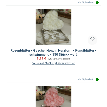
Verfügbarkeit:
Rosenblätter - Geschenkbox in Herzform - Kunstblätter -
schwimmend - 150 Stück - weiß
Verkaufspreis:
3,89 €
Regulärer Preis:
7,29 €
(46.64% gespart)
Preise inkl. MwSt. zzgl. Versandkosten
Verfügbarkeit: