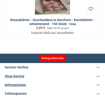
Rosenblätter - Geschenkbox in Herzform - Kunstblätter -
schwimmend - 150 Stück - rosa
Verkaufspreis:
3,89 €
Regulärer Preis:
7,29 €
(46.64% gespart)
Preise inkl. MwSt. zzgl. Versandkosten
Vertrag widerrufen
Service-Hotline
Shop Service
Informationen
Zahlungsarten