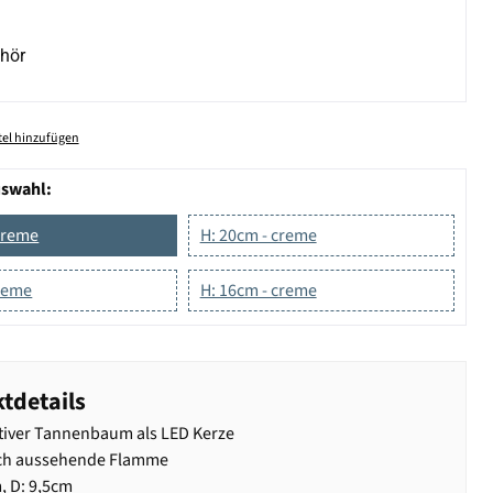
hör
el hinzufügen
uswahl:
creme
H: 20cm - creme
creme
H: 16cm - creme
tdetails
iver Tannenbaum als LED Kerze
ich aussehende Flamme
, D: 9,5cm