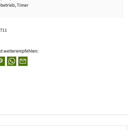
ebetrieb, Timer
8711
kt weiterempfehlen: