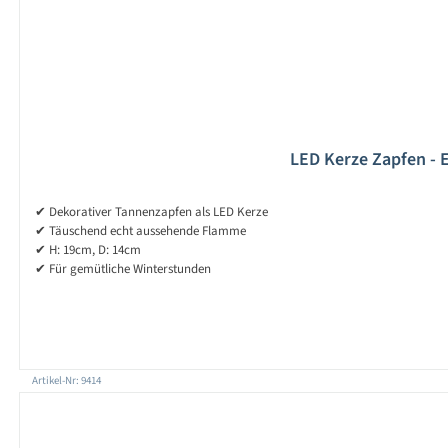
LED Kerze Zapfen - E
✔ Dekorativer Tannenzapfen als LED Kerze
✔ Täuschend echt aussehende Flamme
✔ H: 19cm, D: 14cm
✔ Für gemütliche Winterstunden
Artikel-Nr: 9414