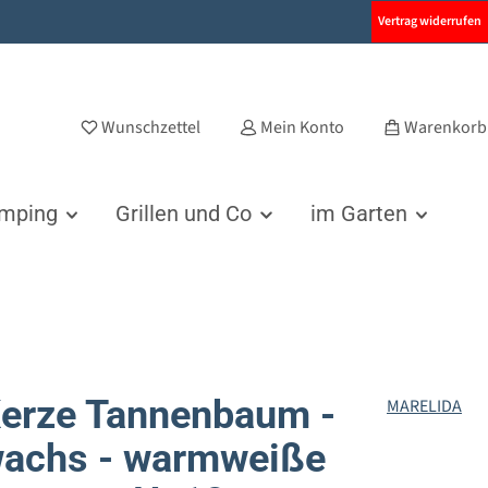
Vertrag widerrufen
Wunschzettel
Mein Konto
Warenkorb
amping
Grillen und Co
im Garten
erze Tannenbaum -
MARELIDA
wachs - warmweiße