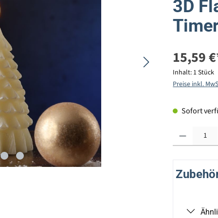
3D Fl
Timer
15,59 €
Inhalt:
1 Stück
Preise inkl. Mw
Sofort verfü
Produkt Anzahl: G
Zubehör 
Ähnl