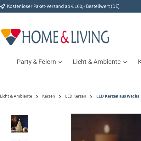
Kostenloser Paket-Versand ab € 100,- Bestellwert (DE)
springen
Zur Hauptnavigation springen
Party & Feiern
Licht & Ambiente
K
Licht & Ambiente
Kerzen
LED Kerzen
LED Kerzen aus Wachs
Bildergalerie überspringen