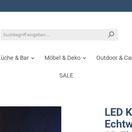
üche & Bar
Möbel & Deko
Outdoor & C
SALE
LED K
Echt