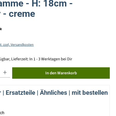
amme - H: 18cm -
 - creme
*
St. zzgl. Versandkosten
gbar, Lieferzeit: In 1 - 3 Werktagen bei Dir
ib den gewünschten Wert ein oder benutze die Schaltflächen um die Anzahl zu erhöhen od
In den Warenkorb
| Ersatzteile | Ähnliches | mit bestellen
ich