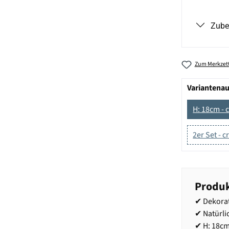
Zube
Zum Merkzett
Variantena
H: 18cm - 
2er Set - 
Produk
✔ Dekorat
✔ Natürl
✔ H: 18cm