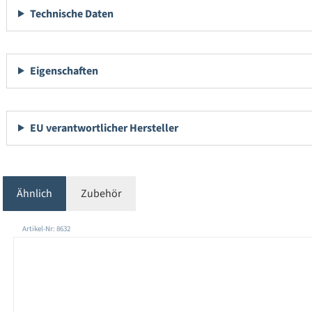
Technische Daten
Eigenschaften
EU verantwortlicher Hersteller
Ähnlich
Zubehör
Produktgalerie überspringen
Artikel-Nr: 8632