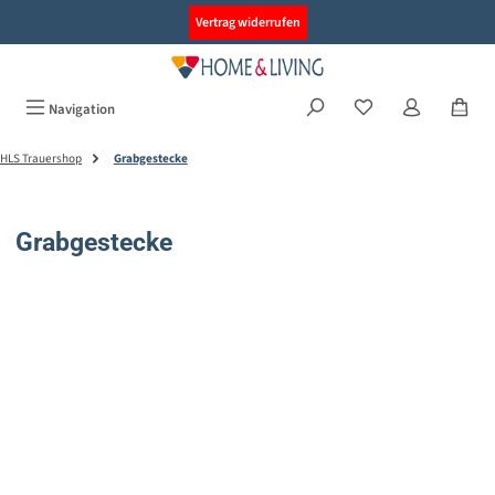
alt springen
Vertrag widerrufen
Navigation
HLS Trauershop
Grabgestecke
Grabgestecke