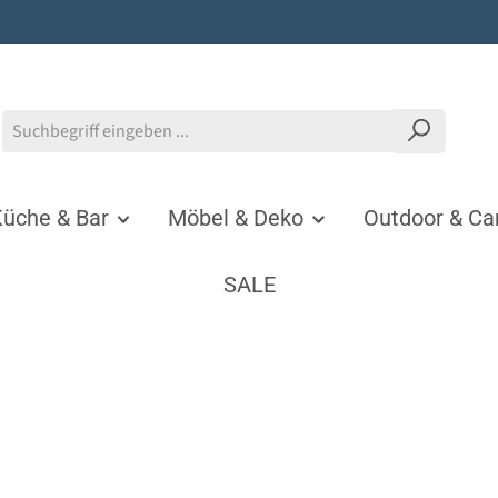
üche & Bar
Möbel & Deko
Outdoor & C
SALE