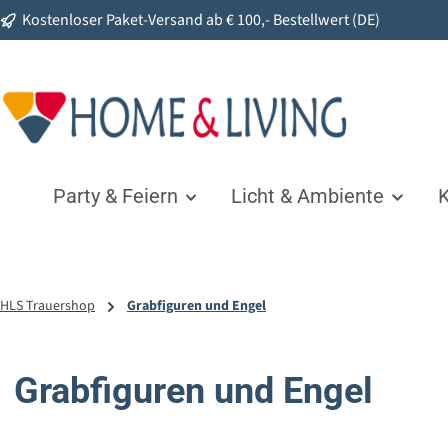
Kostenloser Paket-Versand ab € 100,- Bestellwert (DE)
springen
Zur Hauptnavigation springen
Party & Feiern
Licht & Ambiente
K
HLS Trauershop
Grabfiguren und Engel
Grabfiguren und Engel