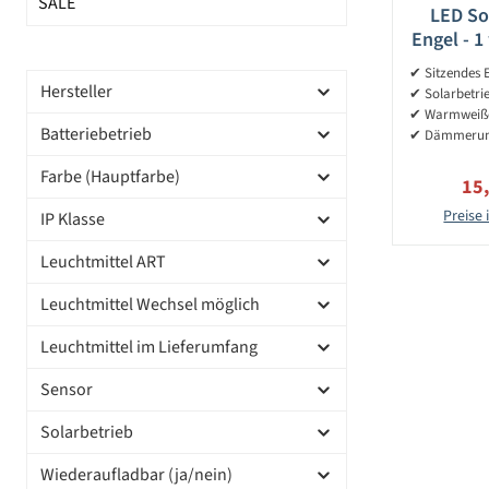
SALE
LED So
Engel - 
6 Stun
✔ Sitzendes 
Hersteller
✔ Solarbetri
✔ Warmweiße
Batteriebetrieb
✔ Dämmerun
Farbe (Hauptfarbe)
Ver
15
Preise 
IP Klasse
Leuchtmittel ART
Leuchtmittel Wechsel möglich
Leuchtmittel im Lieferumfang
Sensor
Solarbetrieb
Wiederaufladbar (ja/nein)