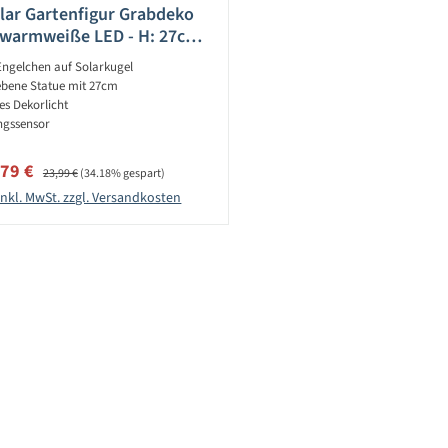
lar Gartenfigur Grabdeko
1 warmweiße LED - H: 27cm -
den Leuchtdauer - Sensor
Engelchen auf Solarkugel
ebene Statue mit 27cm
s Dekorlicht
gssensor
kaufspreis:
Regulärer Preis:
,79 €
23,99 €
(34.18% gespart)
inkl. MwSt. zzgl. Versandkosten