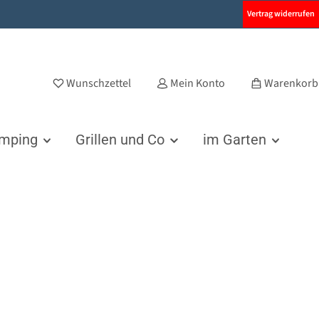
Vertrag widerrufen
Wunschzettel
Mein Konto
Warenkorb
amping
Grillen und Co
im Garten