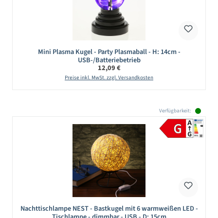
Mini Plasma Kugel - Party Plasmaball - H: 14cm -
USB-/Batteriebetrieb
Regulärer Preis:
12,09 €
Preise inkl. MwSt. zzgl. Versandkosten
Verfügbarkeit:
Nachttischlampe NEST - Bastkugel mit 6 warmweißen LED -
Tischlampe - dimmbar - USB - D: 15cm