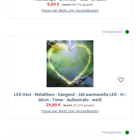
Verkaufspreis:
9,69 €
Regulärer Preis:
19,29 €
(49.77% gespart)
Preise inkl. MwSt. zzgl. Versandkosten
Verfügbarkeit:
LED Herz - Metallherz - hängend - 160 warmweiße LED - H::
60cm - Timer - Außentrafo - weiß
Verkaufspreis:
29,90 €
Regulärer Preis:
46,19 €
(35.27% gespart)
Preise inkl. MwSt. zzgl. Versandkosten
Verfügbarkeit: