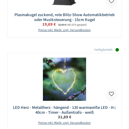
Plasmakugel zuckend, rote Blitz-Show Automatikbetrieb
oder Musiksteuerung - 15cm Kugel
Verkaufspreis:
19,69 €
Regulärer Preis:
32,99 €
(40.32% gespart)
Preise inkl. MwSt. zzgl. Versandkosten
Verfügbarkeit:
LED Herz - Metallherz - hängend - 130 warmweiße LED - H::
40cm - Timer - Außentrafo - weiß
Regulärer Preis:
31,89 €
Preise inkl. MwSt. zzgl. Versandkosten