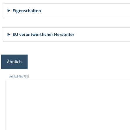
Eigenschaften
EU verantwortlicher Hersteller
Ähnlich
Produktgalerie überspringen
Artikel-Nr: 7519