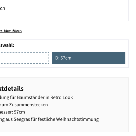
ich
el hinzufügen
uswahl:
D: 57cm
tdetails
dung für Baumständer in Retro Look
ig zum Zusammenstecken
esser: 57cm
g aus Seegras für festliche Weihnachtstimmung