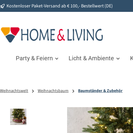
Kostenloser Paket-Versand ab € 100,- Bestellwert (DE)
springen
Zur Hauptnavigation springen
Party & Feiern
Licht & Ambiente
K
Weihnachtswelt
Weihnachtsbaum
Baumständer & Zubehör
Bildergalerie überspringen