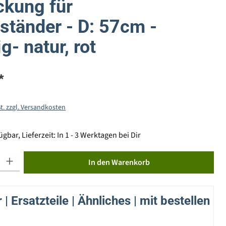
kung für
tänder - D: 57cm -
ig- natur, rot
*
St. zzgl. Versandkosten
gbar, Lieferzeit: In 1 - 3 Werktagen bei Dir
ib den gewünschten Wert ein oder benutze die Schaltflächen um die Anzahl zu erhöhen od
In den Warenkorb
| Ersatzteile | Ähnliches | mit bestellen