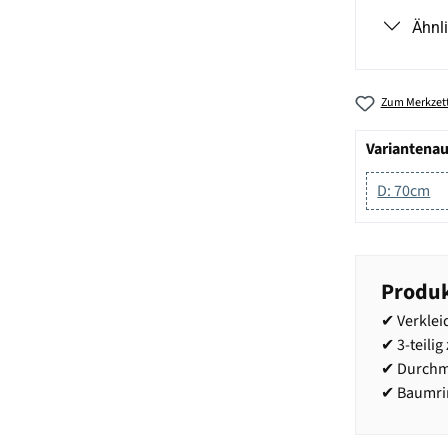
Ähnl
Zum Merkzett
Variantena
D: 70cm
Produk
✔ Verklei
✔ 3-teil
✔ Durchm
✔ Baumrin