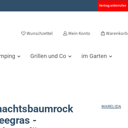
Vertrag widerrufen
Wunschzettel
Mein Konto
Warenkorb
amping
Grillen und Co
im Garten
nachtsbaumrock
MARELIDA
eegras -