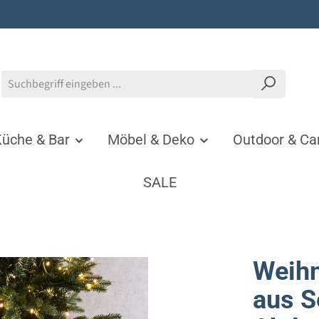
üche & Bar
Möbel & Deko
Outdoor & C
SALE
Weih
aus S