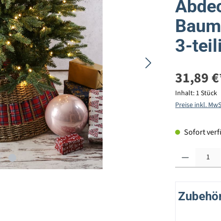
Abdec
Baums
3-teil
31,89 €
Inhalt:
1 Stück
Preise inkl. Mw
Sofort verfü
Produkt Anzahl: G
Zubehör 