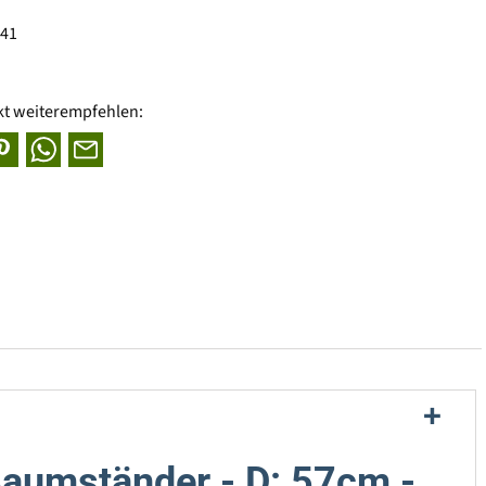
741
kt weiterempfehlen:
aumständer - D: 57cm -